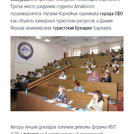
Третье место разделили студенты Алтайского
госуниверситета: Наталья Корнейчук оценивала
города СФО
как объекты культурных туристских ресурсов, а Даниил
Якушев анализировал
туристский брендинг
Барнаула.
Авторы лучших докладов получили дипломы форума VISIT
ALTAI и
путевки
на X международный молодежной