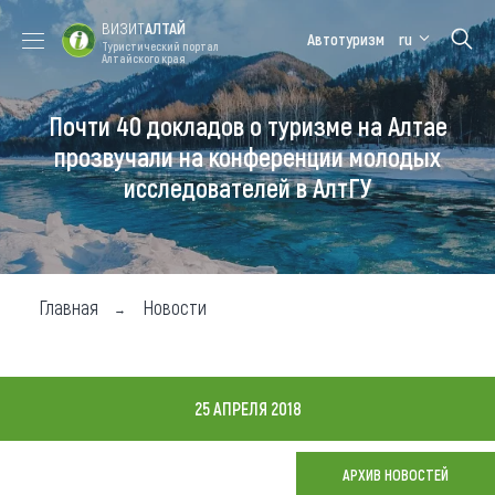
ВИЗИТ
АЛТАЙ
Автотуризм
ru
Туристический портал
Алтайского края
Почти 40 докладов о туризме на Алтае
Форум VISIT
Цветение
Медицинский
Алтайская
ALTAI
маральника
форум
зимовка
прозвучали на конференции молодых
исследователей в АлтГУ
Туры
Где побывать
Чем заняться
Главная
Новости
Где остановиться
Где поесть
25 АПРЕЛЯ 2018
Карта
АРХИВ НОВОСТЕЙ
Новости