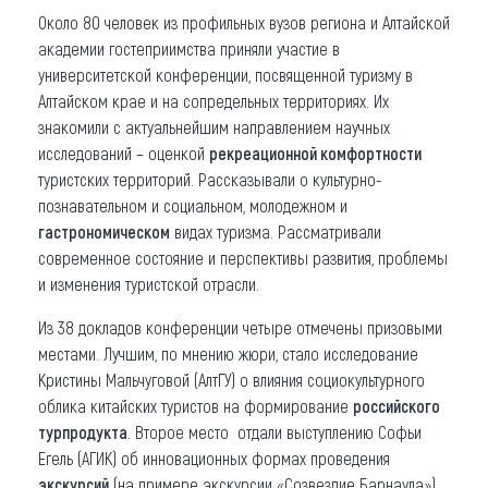
Около 80 человек из профильных вузов региона и Алтайской
академии гостеприимства приняли участие в
университетской конференции, посвященной туризму в
Алтайском крае и на сопредельных территориях. Их
знакомили с актуальнейшим направлением научных
исследований – оценкой
рекреационной комфортности
туристских территорий. Рассказывали о культурно-
познавательном и социальном, молодежном и
гастрономическом
видах туризма. Рассматривали
современное состояние и перспективы развития, проблемы
и изменения туристской отрасли.
Из 38 докладов конференции четыре отмечены призовыми
местами. Лучшим, по мнению жюри, стало исследование
Кристины Мальчуговой (АлтГУ) о влияния социокультурного
облика китайских туристов на формирование
российского
турпродукта
. Второе место отдали выступлению Софьи
Егель (АГИК) об инновационных формах проведения
экскурсий
(на примере экскурсии «Созвездие Барнаула»).