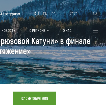
Автотуризм
RU
EN
DE
Алтайская зимовка
НОВОСТИ
О РЕГИОНЕ
О НАС
ирюзовой Катуни» в финале
Где остановиться
итяжение»
Санатории
Гостиницы, отели
Коттеджи, базы
Сельские усадьбы
Мотели, придорожные отели
07 СЕНТЯБРЯ 2018