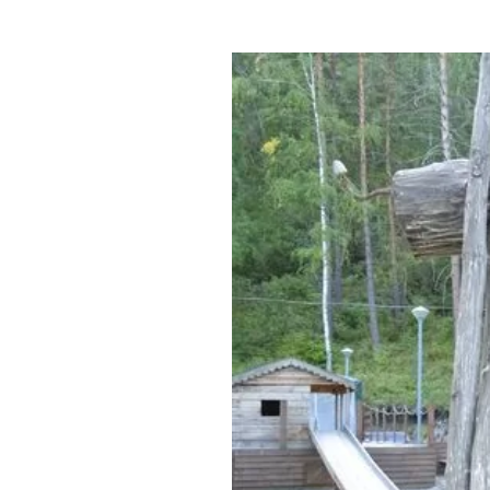
Где поесть
Кар
Нов
Рестораны
Кафе
Что 
Придорожные кафе
Другие рубрики
О нас
Реестр туроператоров
Алтайского края
Реестр туристических
агентств Алтайского края