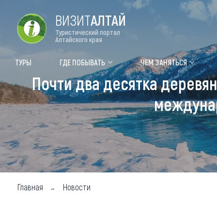
ВИЗИТ
АЛТАЙ
Туристический портал
Алтайского края
Форум VISIT ALTAI
Цвет
ТУРЫ
ГДЕ ПОБЫВАТЬ
ЧЕМ ЗАНЯТЬСЯ
Почти два десятка деревя
Туры
Где
междунар
Объек
Объек
Объек
Топ т
Для м
Главная
Новости