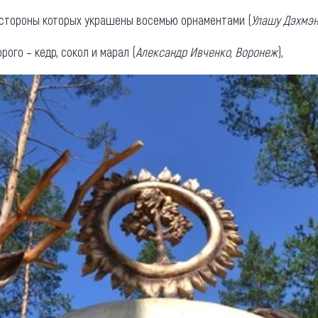
, стороны которых украшены восемью орнаментами (
Улашу Дэхмэну
орого – кедр, сокол и марал (
Александр Ивченко, Воронеж
),