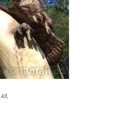
 АО
),