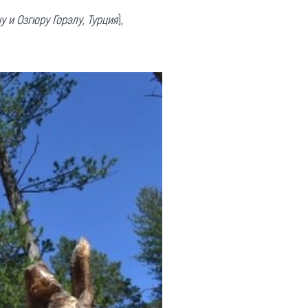
 и Озгюру Горэлу, Турция
),