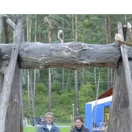
та
О регионе
ости
Общая информация
Как добраться
привезти (сувениры)
Люди, прославившие Ал
Карты и буклеты