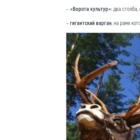
–
«Ворота культур»
: два столба
–
гигантский варган
, на раме кот