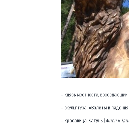
–
князь
местности, восседающий н
– скульптура
«Взлеты и падения
–
красавица-Катунь
(
Антон и Та