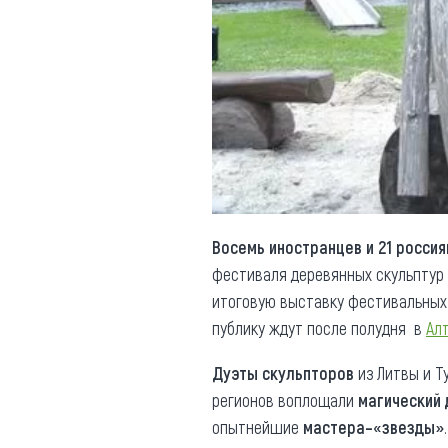
Обращения граждан
Противодействие коррупции
Восемь иностранцев и 21 россия
фестиваля деревянных скульптур 
итоговую выставку фестивальных 
публику ждут после полудня в
Ал
Дуэты скульпторов
из Литвы и Т
регионов воплощали
магический 
опытнейшие
мастера–«звезды»