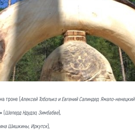
а троне (
Алексей Тоболько и Евгений Салиндер, Ямало-ненецкий
»
(
Шеперд Ндудзо, Зимбабве
),
тьяна Шишкины, Иркутск
),