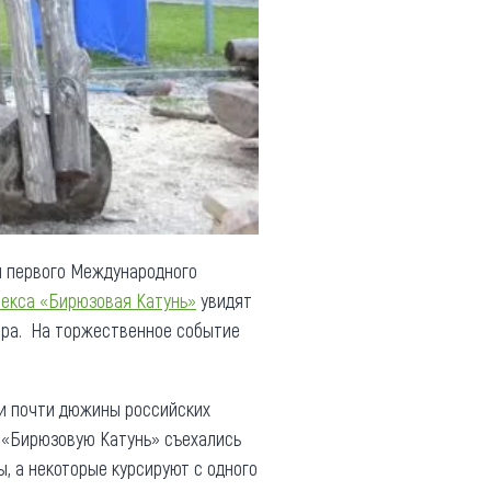
й первого Международного
лекса «Бирюзовая Катунь»
увидят
ира. На торжественное событие
 и почти дюжины российских
На «Бирюзовую Катунь» съехались
, а некоторые курсируют с одного