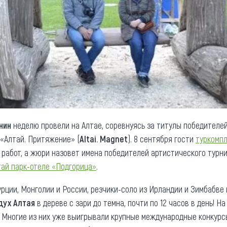
нин
неделю провели на Алтае, соревнуясь за титулы победителе
«Алтай. Притяжение» (
Altai. Magnet
). 8 сентября гости
туркомп
работ, а жюри назовет имена победителей артистического турн
тай парк-отеле «Подгорица»
.
урции, Монголии и России, резчики-соло из Ирландии и Зимбабве
дух Алтая
в дереве с зари до темна, почти по 12 часов в день! 
. Многие из них уже выигрывали крупные международные конкурсы