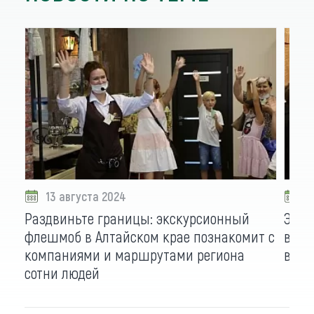
13 августа 2024
2
Раздвиньте границы: экскурсионный
Экск
флешмоб в Алтайском крае познакомит с
вдво
компаниями и маршрутами региона
вчет
сотни людей