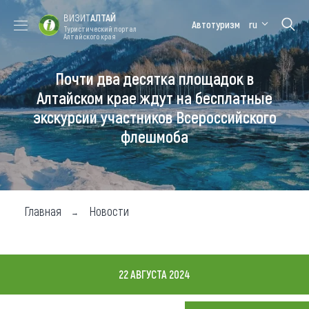
ВИЗИТ
АЛТАЙ
Автотуризм
ru
Туристический портал
Алтайского края
Почти два десятка площадок в
Форум VISIT
Цветение
Медицинский
Алтайская
ALTAI
маральника
форум
зимовка
Алтайском крае ждут на бесплатные
экскурсии участников Всероссийского
Туры
флешмоба
Где побывать
Чем заняться
Где остановиться
Главная
Новости
Где поесть
Карта
22 АВГУСТА 2024
Новости