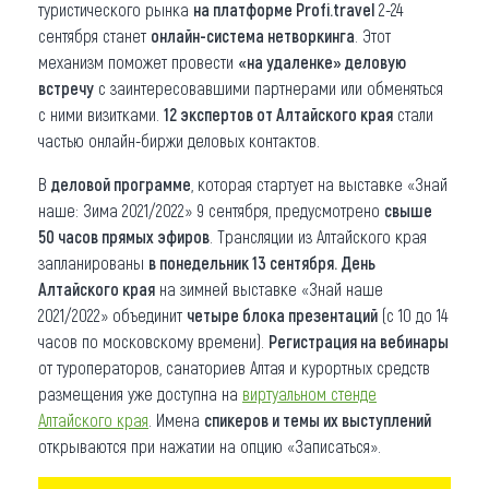
туристического рынка
на платформе Profi.travel
2-24
сентября станет
онлайн-система нетворкинга
. Этот
механизм поможет провести
«на удаленке» деловую
встречу
с заинтересовавшими партнерами или обменяться
с ними визитками.
12 экспертов от Алтайского края
стали
частью онлайн-биржи деловых контактов.
В
деловой программе
, которая стартует на выставке «Знай
наше: Зима 2021/2022» 9 сентября, предусмотрено
свыше
50 часов прямых эфиров
. Трансляции из Алтайского края
запланированы
в понедельник 13 сентября. День
Алтайского края
на зимней выставке «Знай наше
2021/2022» объединит
четыре блока презентаций
(с 10 до 14
часов по московскому времени).
Регистрация на вебинары
от туроператоров, санаториев Алтая и курортных средств
размещения уже доступна на
виртуальном стенде
Алтайского края
. Имена
спикеров и темы их выступлений
открываются при нажатии на опцию «Записаться».