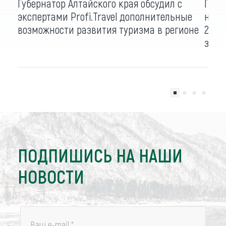
Губернатор Алтайского края обсудил с
През
экспертами Profi.Travel дополнительные
на о
возможности развития туризма в регионе
2021
запи
ПОДПИШИСЬ НА НАШИ
НОВОСТИ
Ваш e-mail
*