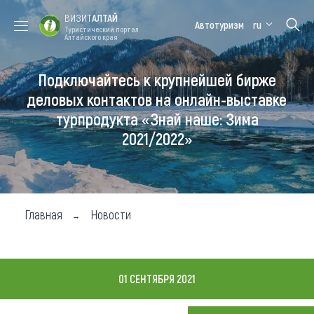
ВИЗИТ
АЛТАЙ
Автотуризм
ru
Туристический портал
Алтайского края
Подключайтесь к крупнейшей бирже
Форум VISIT
Цветение
Медицинский
Алтайская
ALTAI
маральника
форум
зимовка
деловых контактов на онлайн-выставке
турпродукта «Знай наше: Зима
Туры
2021/2022»
Где побывать
Чем заняться
Где остановиться
Главная
Новости
Где поесть
Карта
01 СЕНТЯБРЯ 2021
Новости