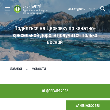
ВИЗИТ
АЛТАЙ
Автотуризм
ru
Туристический портал
Алтайского края
Подняться на Церковку по канатно-
Форум VISIT
Цветение
Медицинский
Алтайская
ALTAI
маральника
форум
зимовка
кресельной дороге получится только
весной
Туры
Где побывать
Чем заняться
Главная
Новости
Где остановиться
Где поесть
01 ФЕВРАЛЯ 2022
Карта
АРХИВ НОВОСТЕЙ
Новости