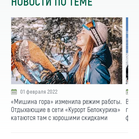
НОВОСТИ ПО ТЕМЕ
01 февраля 2022
1
«Мишина гора» изменила режим работы.
В Ал
Отдыхающие в сети «Курорт Белокуриха»
горн
катаются там с хорошими скидками
февр