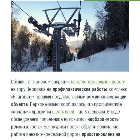
Что привезти (сувениры)
О регионе
Коллекция впечатлений
Другие рубрики
Объявив о плановом закрытии
канатно-кресельной дороги
на гору Церковка на
профилактические работы
, комплекс
«Благодать» продлил предполагаемый
режим консервации
объекта
. Первоначально сообщалось, что профилактика
«канатки» продлится
шесть дней
– до 3 февраля. В ходе
обследования подъемника выяснилась
необходимость
ремонта
. Гостей Белокурихи просят обратить внимание:
работа канатно-кресельной дороги
приостановлена на