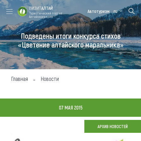
ВИЗИТ
АЛТАЙ
Автотуризм
ru
Туристический портал
Алтайского края
Подведены итоги конкурса стихов
Форум VISIT
Цветение
Медицинский
Алтайская
ALTAI
маральника
форум
зимовка
«Цветение алтайского маральника»
Туры
Где побывать
Главная
Новости
Чем заняться
Где остановиться
07 МАЯ 2015
Где поесть
Карта
АРХИВ НОВОСТЕЙ
Новости