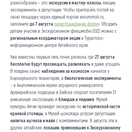
разнообразен – это
экскурсии и мастер-классы
, лекции,
эксперименты и дегустации. Чтобы пригласить гостей на
свою площадку через единый портал excursmob.ru,
заполните
до 7 августа
регистрационную форму
. Обсудить
детали участия в Экскурсионном флешмобе-2022 можно с
региональным координатором акции
в Туристско-
информационном центре Алтайского края.
Уже известны первые пять точек региона, где
27 августа
бесплатно будут просвещать, развлекать
и даже угощать.
В полдень сеанс
наблюдения за космосом
начнется у
Барнаульского планетария, а
биологические эксперименты
– в Анатомическом музее аграрного университета.
Архиерейское подворье в Бийске откроет посетителям 21
уникальную экспозицию и
блиндаж в леднике
. Музей
культуры Алтая проведет экскурсию по
исторической части
краевой столицы
, а Музей шоколада устроит дегустацию
напитка ацтеков и майя
с комплиментами. 8 августа эти и
другие алтайские
локации, примкнувшие к Экскурсионному