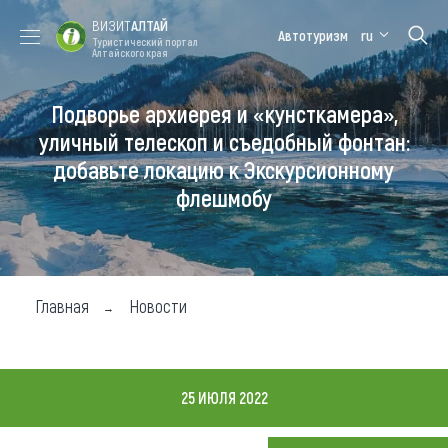
ВИЗИТ
АЛТАЙ
Автотуризм
ru
Туристический портал
Алтайского края
Подворье архиерея и «кунсткамера»,
Форум VISIT
Цветение
Медицинский
Алтайская
ALTAI
маральника
форум
зимовка
уличный телескоп и съедобный фонтан:
добавьте локацию к Экскурсионному
Туры
флешмобу
Где побывать
Чем заняться
Где остановиться
Главная
Новости
Где поесть
Карта
25 ИЮЛЯ 2022
Новости