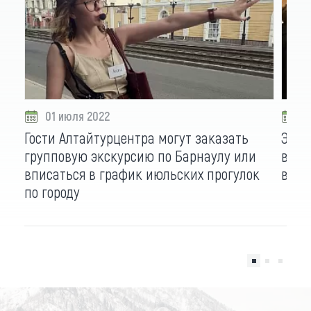
01 июля 2022
2
Гости Алтайтурцентра могут заказать
Экск
групповую экскурсию по Барнаулу или
вдво
вписаться в график июльских прогулок
вчет
по городу