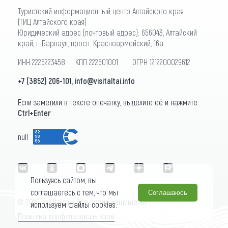
Туристский информационный центр Алтайского края
(ТИЦ Алтайского края)
Юридический адрес (почтовый адрес): 656043, Алтайский
край, г. Барнаул, просп. Красноармейский, 16а
ИНН 2225223458 КПП 222501001 ОГРН 1212200029612
+7 (3852) 206-101
,
info@visitaltai.info
Если заметили в тексте опечатку, выделите её и нажмите
Ctrl+Enter
null
Пользуясь сайтом, вы
соглашаетесь с тем, что мы
Соглашаюсь
© 2026 «visitaltai» Все права защищены.
используем файлы cookies.
Политика конфиденциальности