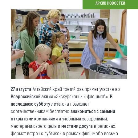
АРХИВ НОВОСТЕЙ
Что привезти (сувениры)
О регионе
Коллекция впечатлений
Другие рубрики
27 августа
Алтайский край третий раз примет участие во
Всероссийской акции
«Экскурсионный флешмоб».
В
последнюю субботу лета
она позволяет
соотечественникам бесплатно
знакомиться с самыми
открытыми компаниями
и учебными заведениями,
мастерами своего дела и
местами досуга
в регионах.
Формат встреч с публикой в рамках флешмоба весьма