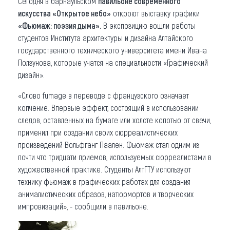
Сегодня в барнаульском
павильоне современного
искусства «Открытое небо»
откроют выставку графики
Что привезти (сувениры)
«Фьюмаж: поэзия дыма».
В экспозицию вошли работы
студентов Института архитектуры и дизайна Алтайского
О регионе
государственного технического университета имени Ивана
Коллекция впечатлений
Ползунова, которые учатся на специальности «Графический
дизайн».
Другие рубрики
«Слово fumage в переводе с французского означает
копчение. Впервые эффект, состоящий в использовании
следов, оставленных на бумаге или холсте копотью от свечи,
применил при создании своих сюрреалистических
произведений Вольфганг Паален. Фьюмаж стал одним из
почти что тридцати приемов, используемых сюрреалистами в
художественной практике. Студенты АлтГТУ используют
технику фьюмаж в графических работах для создания
анималистических образов, натюрмортов и творческих
импровизаций», - сообщили в павильоне.