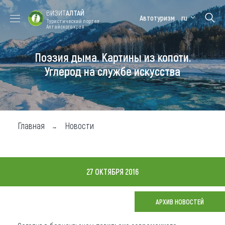
ВИЗИТ
АЛТАЙ
Автотуризм
ru
Туристический портал
Алтайского края
Поэзия дыма. Картины из копоти.
Форум VISIT
Цветение
Медицинский
Алтайская
ALTAI
маральника
форум
зимовка
Углерод на службе искусства
Туры
Где побывать
Главная
Новости
Чем заняться
Где остановиться
27 ОКТЯБРЯ 2016
Где поесть
Карта
АРХИВ НОВОСТЕЙ
Новости