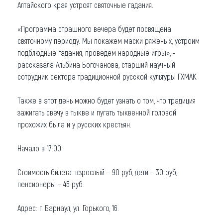
Алтайского края устроят святочные гадания.
Что привезти (сувениры)
«Программа страшного вечера будет посвящена
О регионе
святочному периоду. Мы покажем маски ряженых, устроим
подблюдные гадания, проведем народные игры», -
Коллекция впечатлений
рассказала Альбина Богочанова, старший научный
сотрудник сектора традиционной русской культуры ГХМАК.
Другие рубрики
Также в этот день можно будет узнать о том, что традиция
зажигать свечу в тыкве и пугать тыквенной головой
прохожих была и у русских крестьян.
Начало в 17:00.
Стоимость билета: взрослый – 90 руб, дети – 30 руб,
пенсионеры – 45 руб.
Адрес: г. Барнаул, ул. Горького, 16.