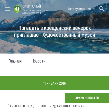
ВИЗИТ
АЛТАЙ
Автотуризм
ru
Туристический портал
Алтайского края
Погадать в крещенский вечерок
Форум VISIT
Цветение
Медицинский
Алтайская
ALTAI
маральника
форум
зимовка
приглашает Художественный музей
Туры
Где побывать
Главная
Новости
Чем заняться
Где остановиться
11 ЯНВАРЯ 2016
Где поесть
Карта
АРХИВ НОВОСТЕЙ
14 января в Государственном Художественном музее
Новости