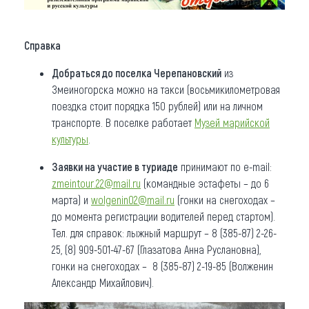
Справка
Добраться до поселка Черепановский
из
Змеиногорска можно на такси (восьмикилометровая
поездка стоит порядка 150 рублей) или на личном
транспорте. В поселке работает
Музей марийской
культуры
.
Заявки на участие в туриаде
принимают по e-mail:
zmeintour.22@mail.ru
(командные эстафеты – до 6
марта) и
wolgenin02@mail.ru
(гонки на снегоходах –
до момента регистрации водителей перед стартом).
Тел. для справок: лыжный маршрут – 8 (385-87) 2-26-
25, (8) 909-501-47-67 (Глазатова Анна Руслановна),
гонки на снегоходах – 8 (385-87) 2-19-85 (Волженин
Александр Михайлович).