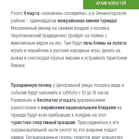
АРХИВ НОВОСТЕЙ
Что привезти (сувениры)
У кого
9 марта
«золовкины посиделки», а в Змеиногорском
районе – одиннадцатая
межрайонная зимняя туриада
!
О регионе
Масленичный уикенд на свежем воздухе у поселка
Черепановский традиционно пройдет на поляне с
Коллекция впечатлений
живописным видом на лес. Там будут
печь блины на лопате
,
играть в марийские и русские народные игры, делать на
Другие рубрики
лыжах и снегоходах крутые виражи и устраивать туристские
биваки.
Праздничную поляну
у Центральной улицы поселка люди и
события будут наполнять в субботу с 10 до 16 часов.
Развлекать и
бесплатно угощать
деревенскими
разносолами и
марийскими национальными блюдами
на
туриаде будут всех прибывших к полудню на этот
туристско-спортивный праздник
. Присоединиться к его
соревновательной части смогут те, кто вовремя подаст
заявки. Организованные группы туристов ждет новшество: