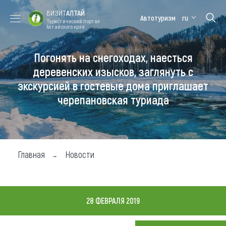
ВИЗИТ
АЛТАЙ
Автотуризм
ru
Туристический портал
Алтайского края
Погонять на снегоходах, наесться
Форум VISIT
Цветение
Медицинский
Алтайская
ALTAI
маральника
форум
зимовка
деревенских изысков, заглянуть с
экскурсией в гостевые дома приглашает
Туры
черепановская туриада
Где побывать
Чем заняться
Где остановиться
Главная
Новости
Где поесть
Карта
28 ФЕВРАЛЯ 2019
Новости