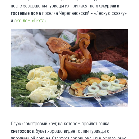
после завершения туриады их пригласят на
экскурсии в
гостевые дома
поселка Черепановский – «Лесную сказку»
и
эко-дом «Пихта»
.
Двухкилометровый круг, на котором пройдет
гонка
снегоходов
, будет хорошо виден гостям туриады с
праздничной поляны. Стартуют соревнования и развлечения