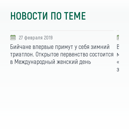
НОВОСТИ ПО ТЕМЕ
27 февраля 2019
2
Бийчане впервые примут у себя зимний
В Та
триатлон. Открытое первенство состоится
масл
в Международный женский день
«Рус
зим