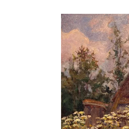
Где поесть
Кар
Нов
Рестораны
Кафе
Что 
Придорожные кафе
Другие рубрики
О нас
Реестр туроператоров
Алтайского края
Реестр туристических
агентств Алтайского края