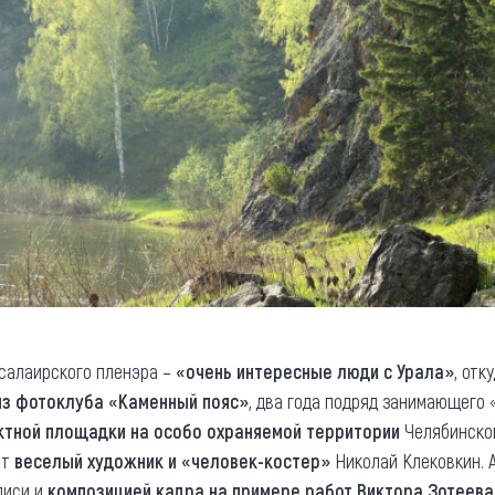
 салаирского пленэра –
«очень интересные люди с Урала»
, от
из фотоклуба «Каменный пояс»
, два года подряд занимающего 
ктной площадки на особо охраняемой территории
Челябинско
ет
веселый художник и «человек-костер»
Николай Клековкин. 
писи и
композицией кадра
на примере работ Виктора Зотеева