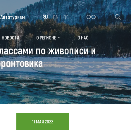
Автотуризм
RU
EN
DE
Алтайская зимовка
НОВОСТИ
О РЕГИОНЕ
О НАС
лассами по живописи и
Где остановиться
фронтовика
Санатории
Гостиницы, отели
Коттеджи, базы
Сельские усадьбы
Мотели, придорожные отели
11 МАЯ 2022