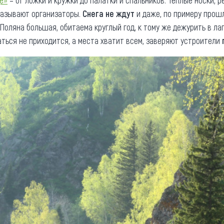
е»
– от ложки и кружки до палатки и спальников. Теплые носки, 
казывают организаторы.
Снега не ждут
и даже, по примеру прошл
 Поляна большая, обитаема круглый год, к тому же дежурить в ла
аться не приходится, а места хватит всем, заверяют устроители