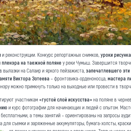
и
и реконструкции. Конкурс репортажных снимков,
уроки рисунка
 пленэра на таежной поляне
у реки Чумыш. Завершится творч
в вылазки на Салаир и яркого пейзажиста,
запечатлевшего эти
амяти Виктора Зотеева
– фронтовика-орденоносца,
мастера л
енэру можно примкнуть только на выходные или провести в твор
нтируют участникам
«густой слой искусства»
на поляне в чернев
нию
и курс фотографии для начинающих и людей с опытом. Мас
 бесплатными, а темы занятий – ориентированы на запросы ауди
 для съемки и заряженные аккумуляторы, бумага-холсты, краски