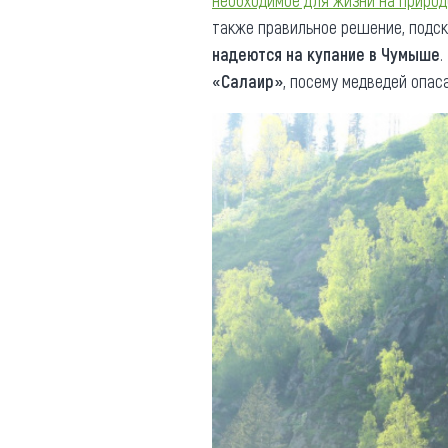
необходимое для жизни на природ
также правильное решение, подс
надеются на купание в Чумыше
.
«Салаир»
, посему медведей опас