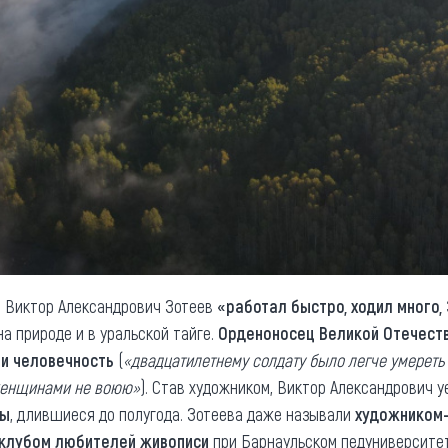
, Виктор Александрович Зотеев
«работал быстро, ходил много,
а природе и в уральской тайге.
Орденоносец Великой Отечест
и человечность
(
«двадцатилетнему солдату было легче умереть 
 женщинами не воюю»
). Став художником, Виктор Александрович 
ны
, длившиеся до полугода. Зотеева даже называли
художником
клубом любителей живописи
при Барнаульском педуниверситет