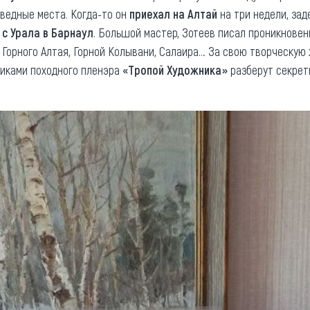
оведные места. Когда-то он
приехал на Алтай
на три недели, зад
 с Урала в Барнаул
. Большой мастер, Зотеев писал проникновен
Горного Алтая, Горной Колывани, Салаира… За свою творческую
никами походного пленэра
«Тропой Художника»
разберут секрет