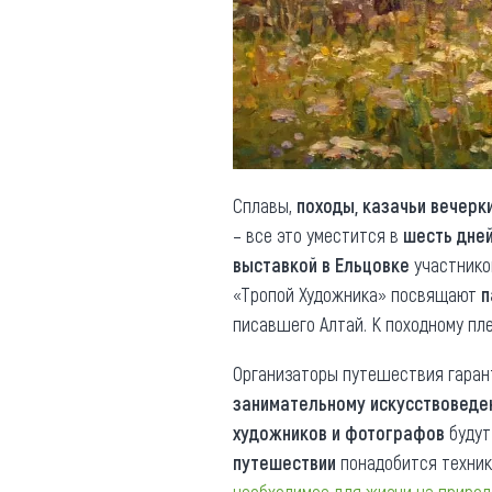
Обращения граждан
Противодействие коррупции
Сплавы,
походы, казачьи вечерк
– все это уместится в
шесть дней
выставкой в Ельцовке
участнико
«Тропой Художника» посвящают
п
писавшего Алтай. К походному пл
Организаторы путешествия гара
занимательному искусствоведе
художников и фотографов
будут
путешествии
понадобится техника