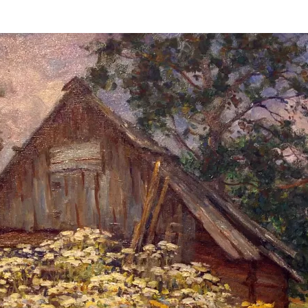
та
О регионе
ости
Общая информация
Как добраться
привезти (сувениры)
Люди, прославившие Ал
Карты и буклеты