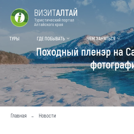
ВИЗИТ
АЛТАЙ
Туристический портал
Алтайского края
Форум VISIT ALTAI
Цвет
ТУРЫ
ГДЕ ПОБЫВАТЬ
ЧЕМ ЗАНЯТЬСЯ
Походный пленэр на С
Туры
Где
фотографи
Объек
Объек
Объек
Топ т
Для м
Главная
Новости