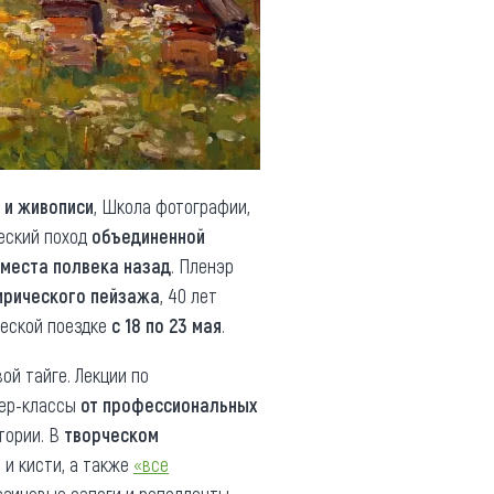
 и живописи
, Школа фотографии,
еский поход
объединенной
 места полвека назад
. Пленэр
ирического пейзажа
, 40 лет
ческой поездке
с 18 по 23 мая
.
ой тайге. Лекции по
тер-классы
от профессиональных
тории. В
творческом
 и кисти, а также
«все