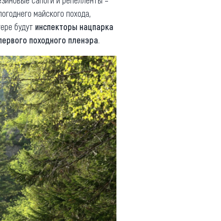
резиновые сапоги и репелленты –
огоднего майского похода,
гере будут
инспекторы нацпарка
первого походного пленэра
.