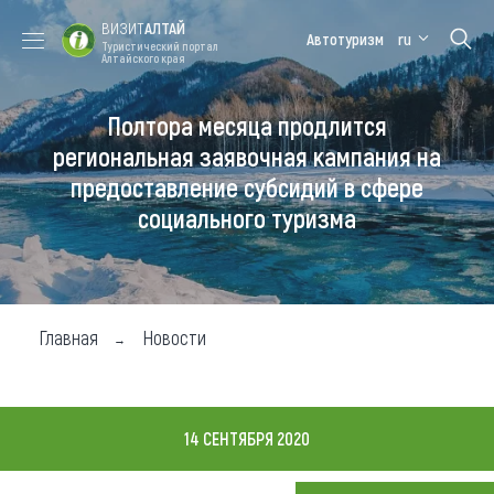
ВИЗИТ
АЛТАЙ
Автотуризм
ru
Туристический портал
Алтайского края
Полтора месяца продлится
Форум VISIT
Цветение
Медицинский
Алтайская
ALTAI
маральника
форум
зимовка
региональная заявочная кампания на
предоставление субсидий в сфере
Туры
социального туризма
Где побывать
Чем заняться
Где остановиться
Главная
Новости
Где поесть
Карта
14 СЕНТЯБРЯ 2020
Новости