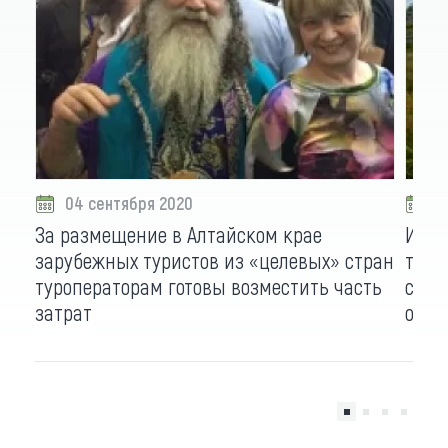
04 сентября 2020
0
За размещение в Алтайском крае
Инно
зарубежных туристов из «целевых» стран
тури
туроператорам готовы возместить часть
софи
затрат
объя