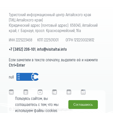
Туристский информационный центр Алтайского края
(ТИЦ Алтайского края)
Юридический адрес (почтовый адрес): 656043, Алтайский
край, г. Барнаул, просп. Красноармейский, 16а
ИНН 2225223458 КПП 222501001 ОГРН 1212200029612
+7 (3852) 206-101
,
info@visitaltai.info
Если заметили в тексте опечатку, выделите её и нажмите
Ctrl+Enter
null
Пользуясь сайтом, вы
соглашаетесь с тем, что мы
Соглашаюсь
© 2026 «visitaltai» Все права защищены.
используем файлы cookies.