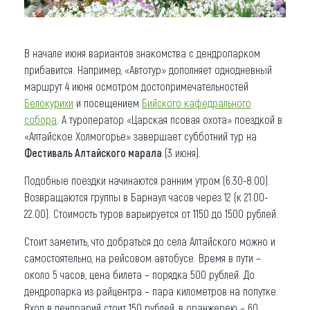
В начале июня вариантов знакомства с дендропарком
прибавится. Например, «Автотур» дополняет однодневный
маршрут 4 июня осмотром достопримечательностей
Белокурихи
и посещением
Бийского кафедрального
собора
. А туроператор «Царская псовая охота» поездкой в
«Алтайское Холмогорье» завершает субботний тур на
Фестиваль Алтайского марала
(3 июня).
Подобные поездки начинаются ранним утром (6.30-8.00).
Возвращаются группы в Барнаул часов через 12 (к 21.00-
22.00). Стоимость туров варьируется от 1150 до 1500 рублей.
Стоит заметить, что добраться до села Алтайского можно и
самостоятельно, на рейсовом автобусе. Время в пути –
около 5 часов, цена билета – порядка 500 рублей. До
дендропарка из райцентра – пара километров на попутке.
Вход в дендрарий стоит 150 рублей, в оранжерею – 60.