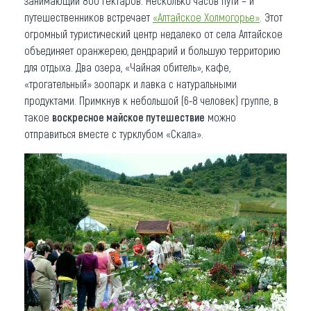
занимающий 800 гектаров. Несколько часов пути – и
путешественников встречает
«Алтайское Холмогорье»
. Этот
огромный туристический центр недалеко от села Алтайское
объединяет оранжерею, дендрарий и большую территорию
для отдыха. Два озера, «Чайная обитель», кафе,
«трогательный» зоопарк и лавка с натуральными
продуктами. Примкнув к небольшой (6-8 человек) группе, в
такое
воскресное майское путешествие
можно
отправиться вместе с турклубом «Скала».