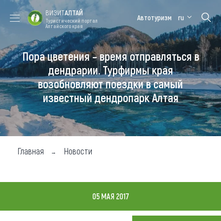
ВИЗИТ
АЛТАЙ
Автотуризм
ru
Туристический портал
Алтайского края
Пора цветения – время отправляться в
Форум VISIT
Цветение
Медицинский
Алтайская
ALTAI
маральника
форум
зимовка
дендрарии. Турфирмы края
возобновляют поездки в самый
Туры
известный дендропарк Алтая
Где побывать
Чем заняться
Где остановиться
Главная
Новости
Где поесть
Карта
05 МАЯ 2017
Новости