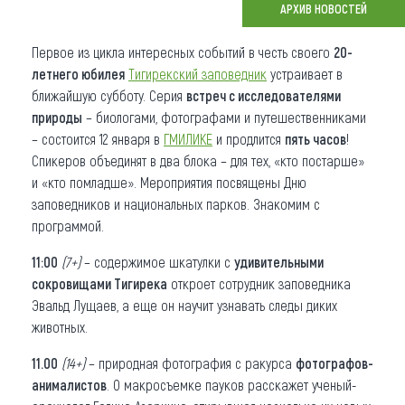
АРХИВ НОВОСТЕЙ
Что привезти (сувениры)
Первое из цикла интересных событий в честь своего
20-
О регионе
летнего юбилея
Тигирекский заповедник
устраивает в
ближайшую субботу. Серия
встреч с исследователями
Коллекция впечатлений
природы
– биологами, фотографами и путешественниками
– состоится 12 января в
ГМИЛИКЕ
и продлится
пять часов
!
Другие рубрики
Спикеров объединят в два блока – для тех, «кто постарше»
и «кто помладше». Мероприятия посвящены Дню
заповедников и национальных парков. Знакомим с
программой.
11:00
(7+)
– содержимое шкатулки с
удивительными
сокровищами Тигирека
откроет сотрудник заповедника
Эвальд Лущаев, а еще он научит узнавать следы диких
животных.
11.00
(14+)
– природная фотография с ракурса
фотографов-
анималистов
. О макросъемке пауков расскажет ученый-