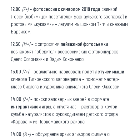
12.00
(7+)
–
фотосессия с символом 2019 года
свинкой
Люсей (любимицей посетителей Барнаульского зоопарка) и
ростовыми «куклами» – летучим мышонком Тиги и снежным
Барсиком.
12.30
(14+)
– с хитростями
пейзажной фотосъемки
познакомят победители всероссийских фотоконкурсов
Денис Соломахин и Вадим Кононенко.
13.00
(7+)
– реалистично нарисовать
полет летучей мыши
–
символа Тигирекского заповедника – поможет мастер-
класс биолога и художника-анималиста Олеси Южковой.
14.00
(7+)
– поиски заповедных зверей в формате
интерактивной игры
, а спустя час – разговор о крутой
судьбе натуралистов с руководителем детского отряда
«Караван» из Первомайского района.
14.00
(14+)
– обсуждение ярких эпизодов фильма о