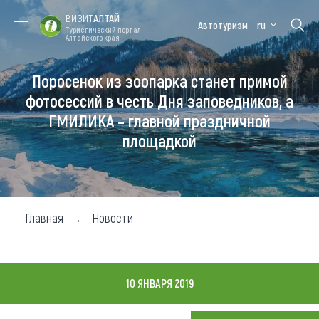
ВИЗИТ
АЛТАЙ
Автотуризм
ru
Туристический портал
Алтайского края
Поросенок из зоопарка станет примой
Форум VISIT
Цветение
Медицинский
Алтайская
ALTAI
маральника
форум
зимовка
фотосессий в честь Дня заповедников, а
ГМИЛИКА – главной праздничной
Туры
площадкой
Где побывать
Чем заняться
Где остановиться
Главная
Новости
Где поесть
Карта
10 ЯНВАРЯ 2019
Новости