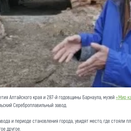
етия Алтайского края и 287-й годовщины Барнаула, музей
«Мир к
льский Сереброплавильный завод.
вода и периоде становления города, увидят место, где стояли пл
ое другое.