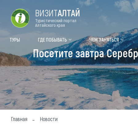
ВИЗИТ
АЛТАЙ
Туристический портал
Алтайского края
Форум VISIT ALTAI
Цвет
ТУРЫ
ГДЕ ПОБЫВАТЬ
ЧЕМ ЗАНЯТЬСЯ
Посетите завтра Сереб
Туры
Где
Объек
Объек
Объек
Топ т
Для м
Главная
Новости