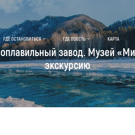
ение маральника
Медицинский форум
ГДЕ ОСТАНОВИТЬСЯ
ГДЕ ПОЕСТЬ
КАРТА
роплавильный завод. Музей «Ми
 побывать
Чем заняться
экскурсию
ты природы
Календарь событий
ты истории и культуры
Аудиогид
ты развлечений
Мой маршрут
уристических мест
аломобильных граждан