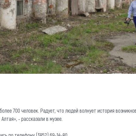
более 700 человек. Радует, что людей волнует история возникно
Алтая», - рассказали в музее.
ись по телефону (3852) 69-14-80.