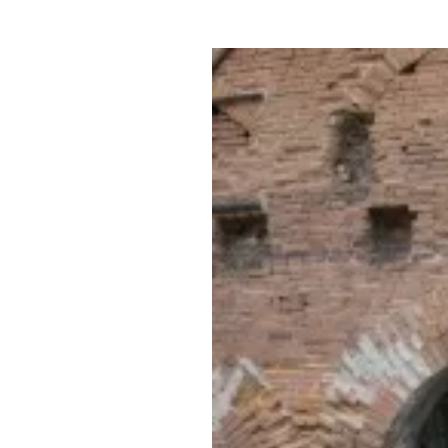
Где поесть
Кар
Нов
Рестораны
Кафе
Что 
Придорожные кафе
Другие рубрики
О нас
Реестр туроператоров
Алтайского края
Реестр туристических
агентств Алтайского края