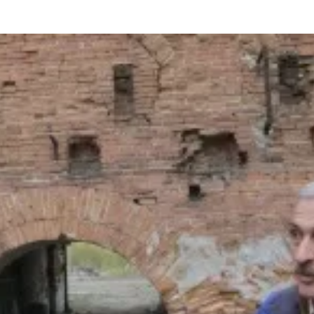
та
О регионе
ости
Общая информация
Как добраться
привезти (сувениры)
Люди, прославившие Ал
Карты и буклеты