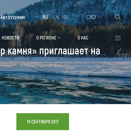
Автотуризм
RU
EN
DE
Алтайская зимовка
НОВОСТИ
О РЕГИОНЕ
О НАС
р камня» приглашает на
Где остановиться
Санатории
Гостиницы, отели
Коттеджи, базы
Сельские усадьбы
Мотели, придорожные отели
15 СЕНТЯБРЯ 2017