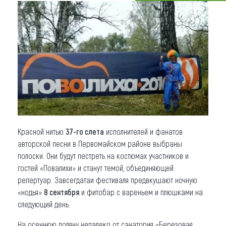
Что привезти (сувениры)
О регионе
Коллекция впечатлений
Другие рубрики
Красной нитью
37-го слета
исполнителей и фанатов
авторской песни в Первомайском районе выбраны
полоски. Они будут пестреть на костюмах участников и
гостей «Повалихи» и станут темой, объединяющей
репертуар. Завсегдатаи фестиваля предвкушают ночную
«нодья»
8 сентября
и фитобар с вареньем и плюшками на
следующий день.
На осеннюю поляну недалеко от санатория «Березовая