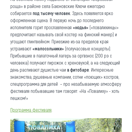
роща» в районе села Баюновские Ключи ежегодно
собирается
под тысячу человек
. Здесь появляется ярко
оформленная сцена. В первую ночь до последнего
исполнителя горит прославленная
«нодья»
(«повалихинцы»
предпочитают называть свой костер на финский манер) и
угощают глинтвейном. Приезжие из-за пределов края
устраивают
«малосольники»
(получасовые концерты).
Прибывшие в палаточный лагерь за оргвзнос (200 рэ с
человека) получают пирожок с хреновухой, а на следующий
день распивают душистые чаи
в фитобаре
. Интересные
знакомства, душевные компании, сотни «поющих» костров,
спецпрограмма для детей – про незабываемую атмосферу
фестиваля побывавшие там говорят: «На «Повалиху» - хоть
пешком!»
Программа фестиваля
.