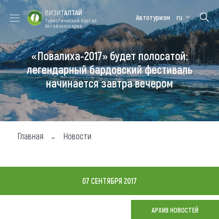
ВИЗИТ
АЛТАЙ
Автотуризм
ru
Туристический портал
Алтайского края
«Повалиха-2017» будет полосатой:
Форум VISIT
Цветение
Медицинский
Алтайская
ALTAI
маральника
форум
зимовка
легендарный бардовский фестиваль
начинается завтра вечером
Туры
Где побывать
Чем заняться
Главная
Новости
Где остановиться
Где поесть
07 СЕНТЯБРЯ 2017
Карта
АРХИВ НОВОСТЕЙ
Новости