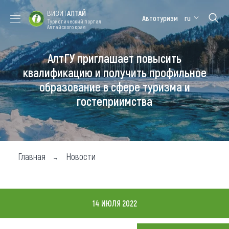
ВИЗИТ
АЛТАЙ
Автотуризм
ru
Туристический портал
Алтайского края
АлтГУ приглашает повысить
Форум VISIT
Цветение
Медицинский
Алтайская
ALTAI
маральника
форум
зимовка
квалификацию и получить профильное
образование в сфере туризма и
Туры
гостеприимства
Где побывать
Чем заняться
Где остановиться
Главная
Новости
Где поесть
Карта
14 ИЮЛЯ 2022
Новости