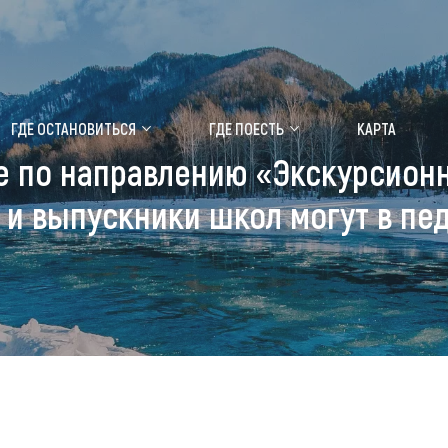
ение маральника
Медицинский форум
ГДЕ ОСТАНОВИТЬСЯ
ГДЕ ПОЕСТЬ
КАРТА
е по направлению «Экскурсионн
 побывать
Чем заняться
 и выпускники школ могут в пе
ты природы
Календарь событий
ты истории и культуры
Аудиогид
ты развлечений
Мой маршрут
уристических мест
аломобильных граждан