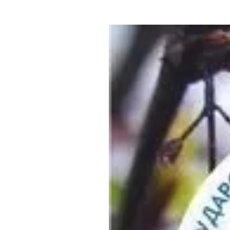
Где поесть
Кар
Нов
Рестораны
Кафе
Что 
Придорожные кафе
Другие рубрики
О нас
Реестр туроператоров
Алтайского края
Реестр туристических
агентств Алтайского края