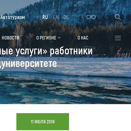
Автотуризм
RU
EN
DE
Алтайская зимовка
НОВОСТИ
О РЕГИОНЕ
О НАС
ые услуги» работники
Где остановиться
дуниверситете
Санатории
Гостиницы, отели
Коттеджи, базы
Сельские усадьбы
Мотели, придорожные отели
11 ИЮЛЯ 2018