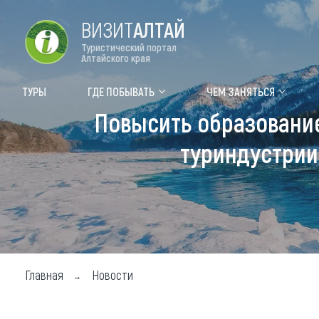
ВИЗИТ
АЛТАЙ
Туристический портал
Алтайского края
Форум VISIT ALTAI
Цвет
ТУРЫ
ГДЕ ПОБЫВАТЬ
ЧЕМ ЗАНЯТЬСЯ
Повысить образовани
Туры
Где
туриндустрии
Объек
Объек
Объек
Топ т
Для м
Главная
Новости