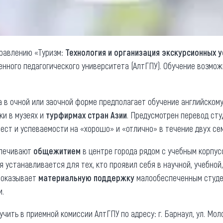
правлению «Туризм:
Технология и организация экскурсионных у
енного педагогического университета (АлтГПУ). Обучение возмо
а в очной или заочной форме предполагает обучение английском
ки в музеях и
турфирмах стран Азии
. Предусмотрен перевод ст
ест и успеваемости на «хорошо» и «отлично» в течение двух се
спечивают
общежитием
в центре города рядом с учебным корпус
 устанавливается для тех, кто проявил себя в научной, учебно
У оказывает
материальную поддержку
малообеспеченным студе
и.
чить в приемной комиссии АлтГПУ по адресу: г. Барнаул, ул. Мол