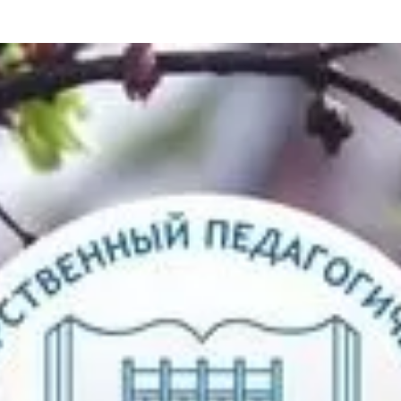
та
О регионе
ости
Общая информация
Как добраться
привезти (сувениры)
Люди, прославившие Ал
Карты и буклеты