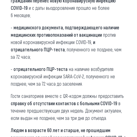
гражданин перенес
новую коронавирусную инфекцию
COVID-19
и с даты выздоровления прошло не более
6 месяцев;
-
медицинского документа
, подтверждающего наличие
медицинских противопоказаний от вакцинации
против
новой коронавирусной инфекции COVID-19,
и
отрицательного ПЦР-теста
, полученного не позднее, чем
за 72 часа;
-
отрицательного ПЦР-теста
на наличие возбудителя
коронавирусной инфекции SARA-CoV-2, полученного не
позднее, чем за 72 часа до заселения.
Гости санаториев вместе с QR-кодом должны предоставить
справку об отсутствии контактов с больными COVID-19
в
течение предшествующих двух недель. Документ актуален,
если выдан не позднее, чем за три дня до отъезда.
Людям в возрасте 60 лет и старше, не прошедшим