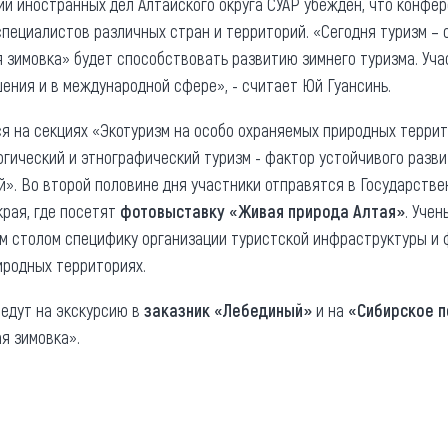
рии иностранных дел Алтайского округа СУАР убежден, что конф
пециалистов различных стран и территорий. «Сегодня туризм – 
 зимовка» будет способствовать развитию зимнего туризма. Уча
ения и в международной сфере», - считает Юй Гуансинь.
 на секциях «Экотуризм на особо охраняемых природных террит
гический и этнографический туризм - фактор устойчивого разви
». Во второй половине дня участники отправятся в Государстве
края, где посетят
фотовыставку «Живая природа Алтая»
. Уче
м столом специфику организации туристской инфраструктуры и
иродных территориях.
едут на экскурсию в
заказник «Лебединый»
и на
«Сибирское 
я зимовка».