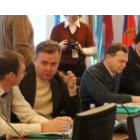
та
О регионе
ости
Общая информация
Как добраться
привезти (сувениры)
Люди, прославившие Ал
Карты и буклеты