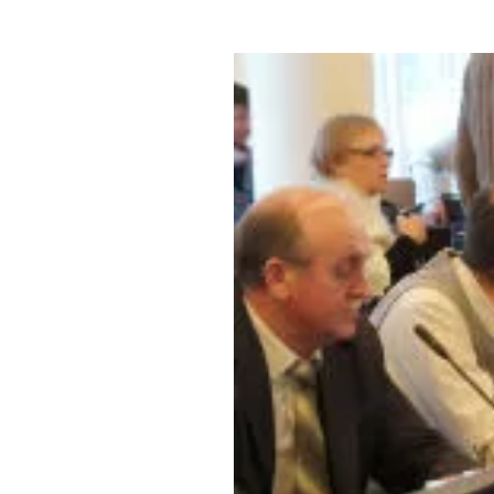
Где поесть
Кар
Нов
Рестораны
Кафе
Что 
Придорожные кафе
Другие рубрики
О нас
Реестр туроператоров
Алтайского края
Реестр туристических
агентств Алтайского края