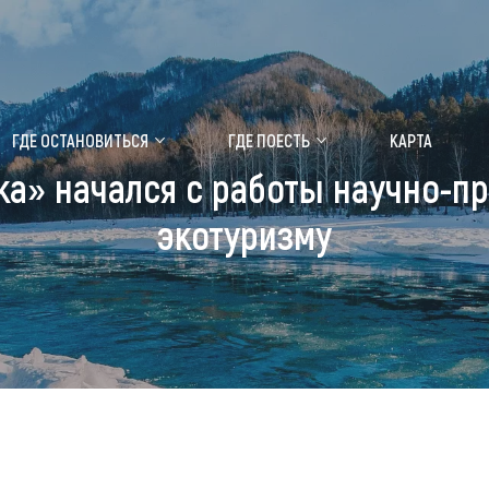
ение маральника
Медицинский форум
ГДЕ ОСТАНОВИТЬСЯ
ГДЕ ПОЕСТЬ
КАРТА
ка» начался с работы научно-п
 побывать
Чем заняться
экотуризму
ты природы
Календарь событий
ты истории и культуры
Аудиогид
ты развлечений
Мой маршрут
уристических мест
аломобильных граждан