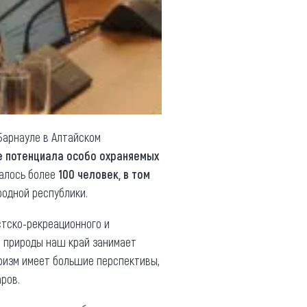
 Барнауле в Алтайском
 потенциала особо охраняемых
ралось более
100 человек, в том
родной республики.
стско-рекреационного и
в природы наш край занимает
уризм имеет большие перспективы,
аров.