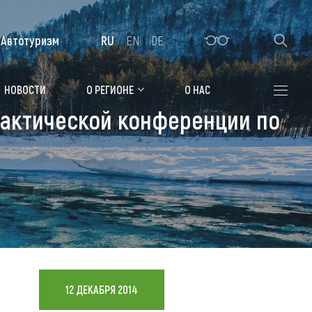
Автотуризм
RU
EN
DE
Алтайская зимовка
НОВОСТИ
О РЕГИОНЕ
О НАС
рактической конференции по
Где остановиться
Санатории
Гостиницы, отели
Коттеджи, базы
Сельские усадьбы
Мотели, придорожные отели
12 ДЕКАБРЯ 2014