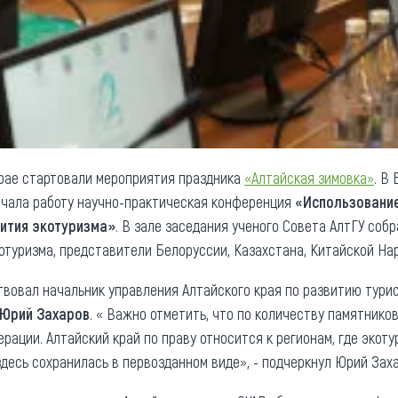
 крае стартовали мероприятия праздника
«Алтайская зимовка»
. В
ачала работу научно-практическая конференция
«Использование
ития экотуризма»
. В зале заседания ученого Совета АлтГУ соб
отуризма, представители Белоруссии, Казахстана, Китайской На
вовал начальник управления Алтайского края по развитию тури
Юрий Захаров
. « Важно отметить, что по количеству памятнико
рации. Алтайский край по праву относится к регионам, где экот
 здесь сохранилась в первозданном виде», - подчеркнул Юрий Зах