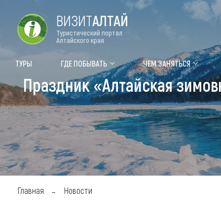
ВИЗИТ
АЛТАЙ
Туристический портал
Алтайского края
Форум VISIT ALTAI
Цвет
ТУРЫ
ГДЕ ПОБЫВАТЬ
ЧЕМ ЗАНЯТЬСЯ
Праздник «Алтайская зимов
Туры
Где
Объек
Объек
Объек
Топ т
Для м
Главная
Новости