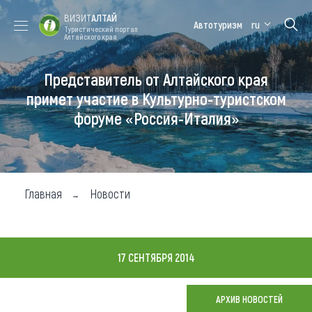
ВИЗИТ
АЛТАЙ
Автотуризм
ru
Туристический портал
Алтайского края
Представитель от Алтайского края
Форум VISIT
Цветение
Медицинский
Алтайская
ALTAI
маральника
форум
зимовка
примет участие в Культурно-туристском
форуме «Россия-Италия»
Туры
Где побывать
Чем заняться
Главная
Новости
Где остановиться
Где поесть
17 СЕНТЯБРЯ 2014
Карта
АРХИВ НОВОСТЕЙ
Новости