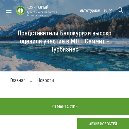
ВИЗИТ
АЛТАЙ
Автотуризм
ru
Туристический портал
Алтайского края
Представители Белокурихи высоко
Форум VISIT
Цветение
Медицинский
Алтайская
ALTAI
маральника
форум
зимовка
оценили участие в MITT Cаммит –
Турбизнес
Туры
Где побывать
Чем заняться
Главная
Новости
Где остановиться
Где поесть
20 МАРТА 2015
Карта
АРХИВ НОВОСТЕЙ
Новости