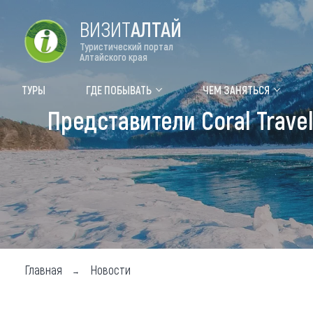
ВИЗИТ
АЛТАЙ
Туристический портал
Алтайского края
Форум VISIT ALTAI
Цвет
ТУРЫ
ГДЕ ПОБЫВАТЬ
ЧЕМ ЗАНЯТЬСЯ
Представители Coral Trav
Туры
Где
Объек
Объек
Объек
Топ т
Для м
Главная
Новости