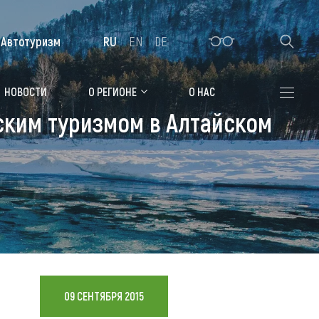
Автотуризм
RU
EN
DE
Алтайская зимовка
НОВОСТИ
О РЕГИОНЕ
О НАС
ским туризмом в Алтайском
Где остановиться
Санатории
Гостиницы, отели
Коттеджи, базы
Сельские усадьбы
Мотели, придорожные отели
09 СЕНТЯБРЯ 2015