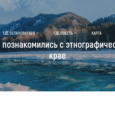
ение маральника
Медицинский форум
ГДЕ ОСТАНОВИТЬСЯ
ГДЕ ПОЕСТЬ
КАРТА
el познакомились с этнографиче
 побывать
Чем заняться
крае
ты природы
Календарь событий
ты истории и культуры
Аудиогид
ты развлечений
Мой маршрут
уристических мест
аломобильных граждан