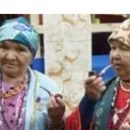
та
О регионе
ости
Общая информация
Как добраться
привезти (сувениры)
Люди, прославившие Ал
Карты и буклеты