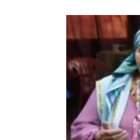
Где поесть
Кар
Нов
Рестораны
Кафе
Что 
Придорожные кафе
Другие рубрики
О нас
Реестр туроператоров
Алтайского края
Реестр туристических
агентств Алтайского края