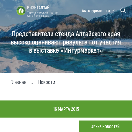
ВИЗИТ
АЛТАЙ
Автотуризм
ru
Туристический портал
Алтайского края
Представители стенда Алтайского края
Форум VISIT
Цветение
Медицинский
Алтайская
ALTAI
маральника
форум
зимовка
высоко оценивают результат от участия
в выставке «Интурмаркет»
Туры
Где побывать
Чем заняться
Главная
Новости
Где остановиться
Где поесть
16 МАРТА 2015
Карта
АРХИВ НОВОСТЕЙ
Новости