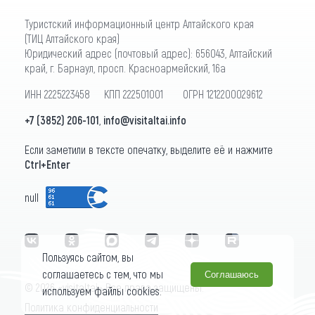
Туристский информационный центр Алтайского края
(ТИЦ Алтайского края)
Юридический адрес (почтовый адрес): 656043, Алтайский
край, г. Барнаул, просп. Красноармейский, 16а
ИНН 2225223458 КПП 222501001 ОГРН 1212200029612
+7 (3852) 206-101
,
info@visitaltai.info
Если заметили в тексте опечатку, выделите её и нажмите
Ctrl+Enter
null
Пользуясь сайтом, вы
соглашаетесь с тем, что мы
Соглашаюсь
© 2026 «visitaltai» Все права защищены.
используем файлы cookies.
Политика конфиденциальности