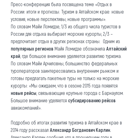
Пресс-конференция была посвящена теме «Отдых в
России: итоги и прогнозы. Туризм в Алтайском крае: новые
условия, новые перспективы, новые программы».
По словам Майи Ломидзе, 1/3 из общего числа туристов в
России для отдыха выбирает морские курорты, 2/3 –
предпочитает отдых в других регионах страны. Одним из
популярных регионов
Майя Ломидзе обозначила
Алтайский
край
, где большое внимание уделяется развитию туризма.
По словам Майи Арчиловны, большинство федеральных
туроператоров заинтересовались внутренним рынком и
готовы предлагать пакетные туры не только на морские
курорты: «Мы ожидаем, что в сезоне 2015 года появятся
новые рейсы
, связывающие крупные города с Барнаулом.
Большое внимание уделяется
субсидированию рейсов
авиакомпаний».
Подробно об итогах развития туризма в Алтайском крае в
2014 году рассказал
Александр Богданович Карлин.
Александр Карлин сообщил, что в прошедшем году в