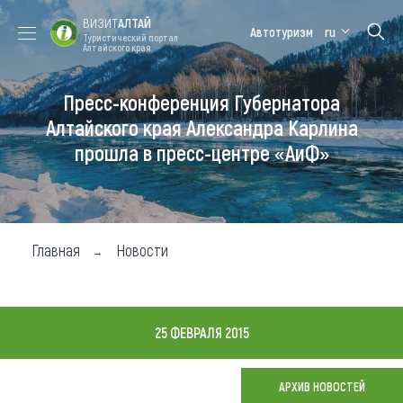
ВИЗИТ
АЛТАЙ
Автотуризм
ru
Туристический портал
Алтайского края
Пресс-конференция Губернатора
Форум VISIT
Цветение
Медицинский
Алтайская
ALTAI
маральника
форум
зимовка
Алтайского края Александра Карлина
прошла в пресс-центре «АиФ»
Туры
Где побывать
Чем заняться
Главная
Новости
Где остановиться
Где поесть
25 ФЕВРАЛЯ 2015
Карта
АРХИВ НОВОСТЕЙ
Новости