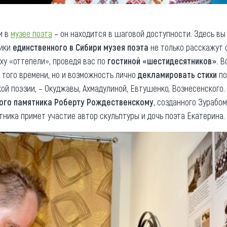
и в
музее поэта
– он находится в шаговой доступности. Здесь вы
ники
единственного в Сибири музея поэта
не только расскажут 
оху «оттепели», проведя вас по
гостиной «шестидесятников»
. 
 того времени, но и возможность лично
декламировать стихи
по
кой поэзии, ­– Окуджавы, Ахмадулиной, Евтушенко, Вознесенского
ого памятника Роберту Рождественскому
, созданного Зурабо
тника примет участие автор скульптуры и дочь поэта Екатерина.