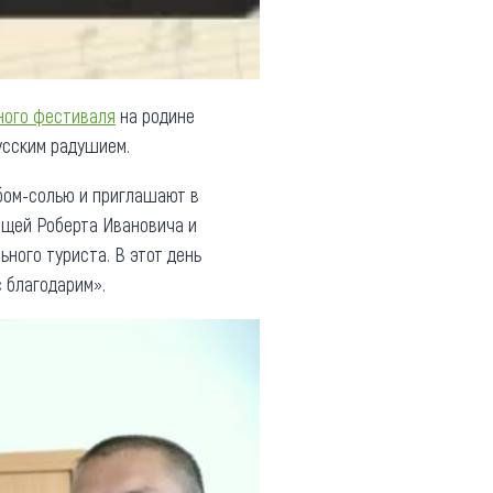
ного фестиваля
на родине
усским радушием.
бом-солью и приглашают в
ещей Роберта Ивановича и
ного туриста. В этот день
 благодарим».