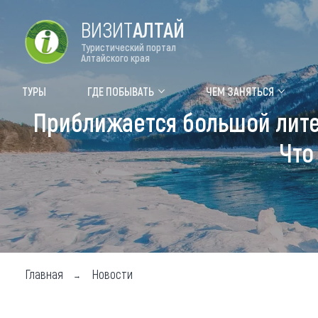
ВИЗИТ
АЛТАЙ
Туристический портал
Алтайского края
Форум VISIT ALTAI
Цвет
ТУРЫ
ГДЕ ПОБЫВАТЬ
ЧЕМ ЗАНЯТЬСЯ
Приближается большой лите
Туры
Где
Что
Объек
Объек
Объек
Топ т
Для м
Главная
Новости