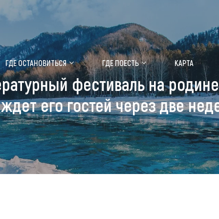
ение маральника
Медицинский форум
ГДЕ ОСТАНОВИТЬСЯ
ГДЕ ПОЕСТЬ
КАРТА
ратурный фестиваль на родине 
 побывать
Чем заняться
 ждет его гостей через две нед
ты природы
Календарь событий
ты истории и культуры
Аудиогид
ты развлечений
Мой маршрут
уристических мест
аломобильных граждан