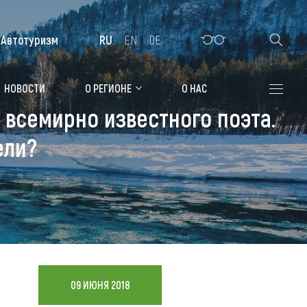
Автотуризм
RU
EN
DE
Алтайская зимовка
НОВОСТИ
О РЕГИОНЕ
О НАС
всемирно известного поэта.
Где остановиться
ели?
Санатории
Гостиницы, отели
Коттеджи, базы
Сельские усадьбы
Мотели, придорожные отели
09 ИЮНЯ 2018