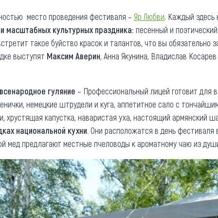
чностью место проведения фестиваля ­–
Яр Любви
. Каждый здесь 
ри масштабных культурных праздника
: песенный и поэтически
встретит такое буйство красок и талантов, что вы обязательно 
адке выступят
Максим Аверин
, Анна Якунина, Владислав Косарев
всенародное гуляние
– Профессиональный лицей готовит для в
енички, немецкие штрудели и куга, аппетитное сало с тончайши
и, хрустящая капустка, наваристая уха, настоящий армянский ша
ках национальной кухни
. Они расположатся в день фестиваля 
кой мед предлагают местные пчеловоды к ароматному чаю из душ