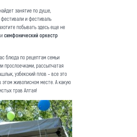
найдет занятие по душе,
й фестивали и фестиваль
захотите побывать здесь еще не
 и
симфонический оркестр
ас блюда по рецептам семьи
ми прослоечками, рассыпчатая
шлык, узбекский плов – все это
в этом живописном месте. А какую
истых трав Алтая!