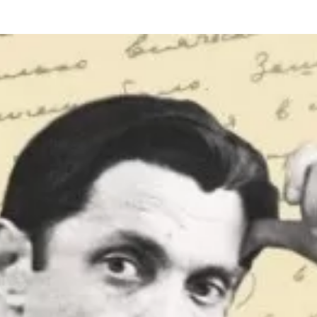
та
О регионе
ости
Общая информация
Как добраться
привезти (сувениры)
Люди, прославившие Ал
Карты и буклеты