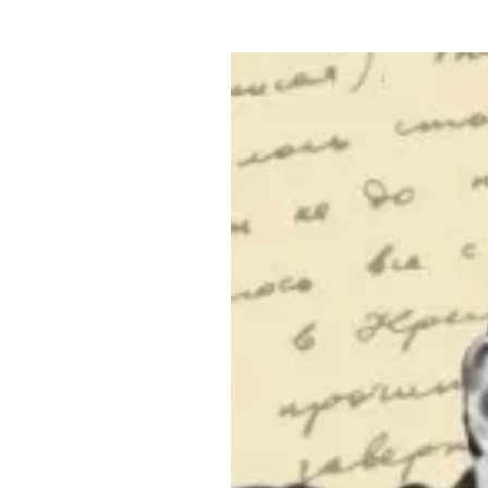
Где поесть
Кар
Нов
Рестораны
Кафе
Что 
Придорожные кафе
Другие рубрики
О нас
Реестр туроператоров
Алтайского края
Реестр туристических
агентств Алтайского края