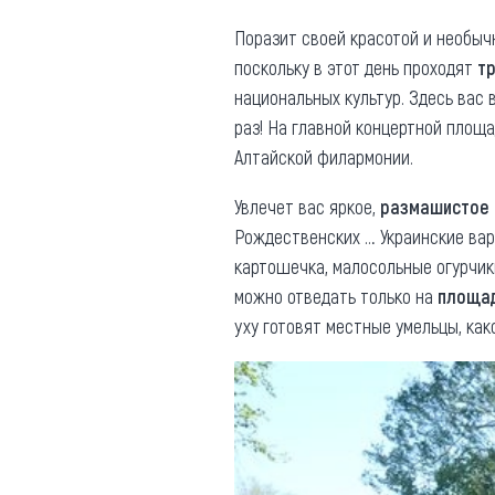
Поразит своей красотой и необы
поскольку в этот день проходят
т
национальных культур. Здесь вас 
раз! На главной концертной площ
Алтайской филармонии.
Увлечет вас яркое,
размашистое 
Рождественских … Украинские вар
картошечка, малосольные огурчик
можно отведать только на
площад
уху готовят местные умельцы, ка