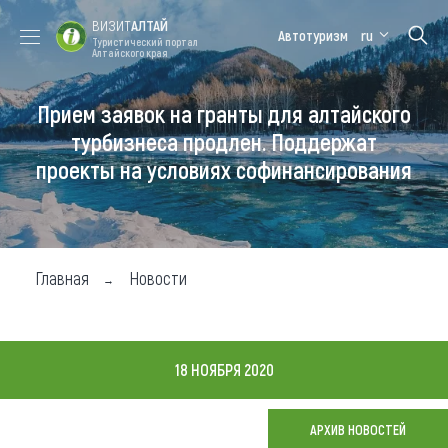
ВИЗИТ
АЛТАЙ
Автотуризм
ru
Туристический портал
Алтайского края
Прием заявок на гранты для алтайского
Форум VISIT
Цветение
Медицинский
Алтайская
ALTAI
маральника
форум
зимовка
турбизнеса продлен. Поддержат
проекты на условиях софинансирования
Туры
Где побывать
Чем заняться
Главная
Новости
Где остановиться
Где поесть
18 НОЯБРЯ 2020
Карта
АРХИВ НОВОСТЕЙ
Новости