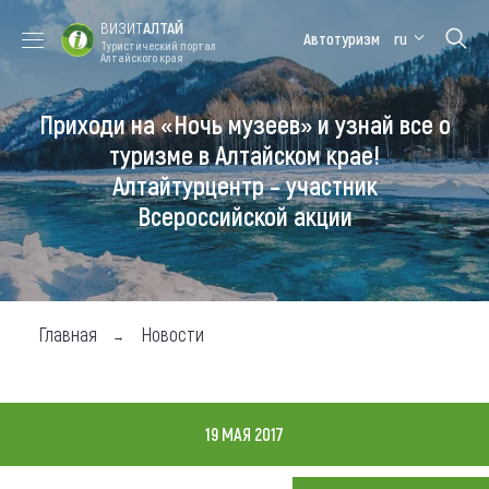
ВИЗИТ
АЛТАЙ
Автотуризм
ru
Туристический портал
Алтайского края
Приходи на «Ночь музеев» и узнай все о
Форум VISIT
Цветение
Медицинский
Алтайская
ALTAI
маральника
форум
зимовка
туризме в Алтайском крае!
Алтайтурцентр – участник
Туры
Всероссийской акции
Где побывать
Чем заняться
Где остановиться
Главная
Новости
Где поесть
Карта
19 МАЯ 2017
Новости