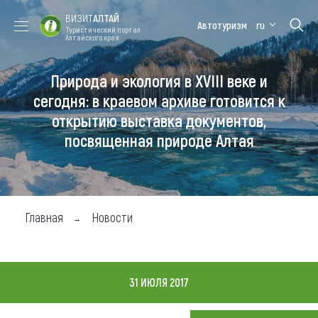
ВИЗИТ
АЛТАЙ
Автотуризм
ru
Туристический портал
Алтайского края
Природа и экология в XVIII веке и
Форум VISIT
Цветение
Медицинский
Алтайская
ALTAI
маральника
форум
зимовка
сегодня: в краевом архиве готовится к
открытию выставка документов,
Туры
посвященная природе Алтая
Где побывать
Чем заняться
Где остановиться
Главная
Новости
Где поесть
Карта
31 ИЮЛЯ 2017
Новости