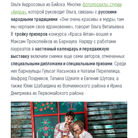
Ольги Андросовых из Бийска. Многие
фотопроекты
студии
«Андра»
, которой руководит Ольга, связаны с
русскими
народными традициями
: «Они очень красивы и мудры, там
мы черпаем свое вдохновение», говорит Ольга Витальевна.
В
тройку призеров
конкурса «Краса Алтая» вошел и
Максим Прокопейков из Барнаула. Наряду с работами
лауреатов в
настенный календарь и передвижную
выставку
включили снимки еще семи авторов, отмеченных
специальными дипломами и специальными призами
. Среди
них барнаульцы Гульсат Насынова и Наталья Перепелица,
Альфред Поздняков, Татьяна Шуките и Евгения Шутова, а
также Юлия Шабалдина из Волчихинского района и Ирина
Дмитриева из Первомайского района.