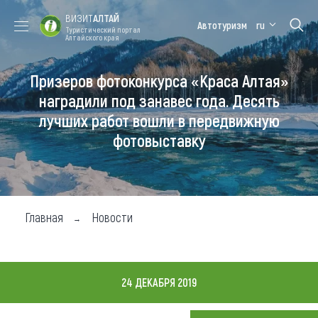
ВИЗИТ
АЛТАЙ
Автотуризм
ru
Туристический портал
Алтайского края
Призеров фотоконкурса «Краса Алтая»
Форум VISIT
Цветение
Медицинский
Алтайская
ALTAI
маральника
форум
зимовка
наградили под занавес года. Десять
лучших работ вошли в передвижную
Туры
фотовыставку
Где побывать
Чем заняться
Где остановиться
Главная
Новости
Где поесть
Карта
24 ДЕКАБРЯ 2019
Новости