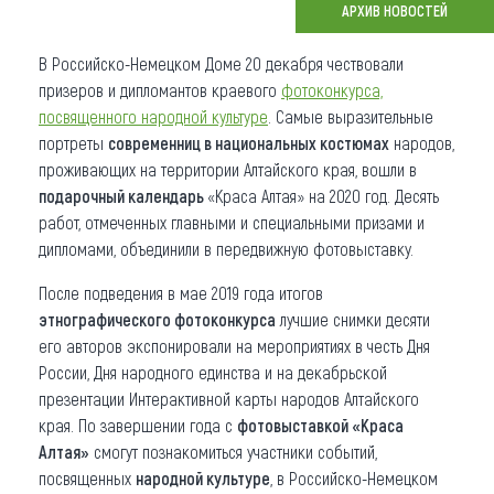
АРХИВ НОВОСТЕЙ
Что привезти (сувениры)
В Российско-Немецком Доме 20 декабря чествовали
О регионе
призеров и дипломантов краевого
фотоконкурса,
посвященного народной культуре
. Самые выразительные
Коллекция впечатлений
портреты
современниц в национальных костюмах
народов,
проживающих на территории Алтайского края, вошли в
Другие рубрики
подарочный календарь
«Краса Алтая» на 2020 год. Десять
работ, отмеченных главными и специальными призами и
дипломами, объединили в передвижную фотовыставку.
После подведения в мае 2019 года итогов
этнографического фотоконкурса
лучшие снимки десяти
его авторов экспонировали на мероприятиях в честь Дня
России, Дня народного единства и на декабрьской
презентации Интерактивной карты народов Алтайского
края. По завершении года с
фотовыставкой «Краса
Алтая»
смогут познакомиться участники событий,
посвященных
народной культуре
, в Российско-Немецком