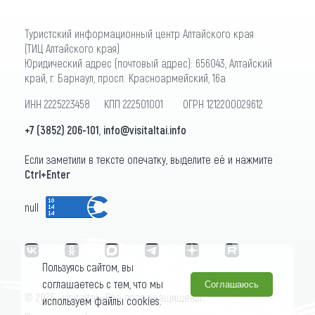
Туристский информационный центр Алтайского края
(ТИЦ Алтайского края)
Юридический адрес (почтовый адрес): 656043, Алтайский
край, г. Барнаул, просп. Красноармейский, 16а
ИНН 2225223458 КПП 222501001 ОГРН 1212200029612
+7 (3852) 206-101
,
info@visitaltai.info
Если заметили в тексте опечатку, выделите её и нажмите
Ctrl+Enter
null
Пользуясь сайтом, вы
соглашаетесь с тем, что мы
Соглашаюсь
© 2026 «visitaltai» Все права защищены.
используем файлы cookies.