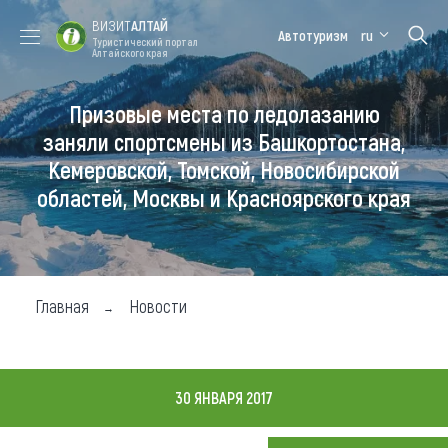
ВИЗИТ
АЛТАЙ
Автотуризм
ru
Туристический портал
Алтайского края
Призовые места по ледолазанию
Форум VISIT
Цветение
Медицинский
Алтайская
ALTAI
маральника
форум
зимовка
заняли спортсмены из Башкортостана,
Кемеровской, Томской, Новосибирской
Туры
областей, Москвы и Красноярского края
Где побывать
Чем заняться
Где остановиться
Главная
Новости
Где поесть
Карта
30 ЯНВАРЯ 2017
Новости