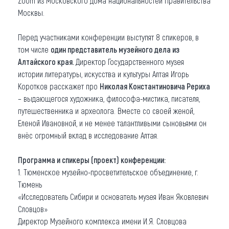
Zoom из Московского дома национальностей Правительства
Москвы.
Перед участниками конференции выступят 8 спикеров, в
том числе
один представитель музейного дела из
Алтайского края.
Директор Государственного музея
истории литературы, искусства и культуры Алтая Игорь
Коротков расскажет про
Николая Константиновича Рериха
– выдающегося художника, философа-мистика, писателя,
путешественника и археолога. Вместе со своей женой,
Еленой Ивановной, и не менее талантливыми сыновьями он
внёс огромный вклад в исследование Алтая.
Программа и спикеры (проект) конференции:
1. Тюменское музейно-просветительское объединение, г.
Тюмень
«Исследователь Сибири и основатель музея Иван Яковлевич
Словцов»
Директор Музейного комплекса имени И.Я. Словцова