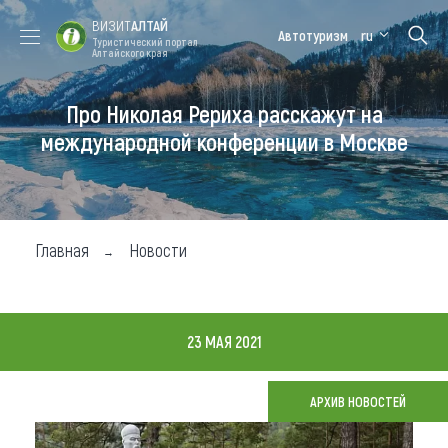
ВИЗИТ
АЛТАЙ
Автотуризм
ru
Туристический портал
Алтайского края
Про Николая Рериха расскажут на
Форум VISIT
Цветение
Медицинский
Алтайская
ALTAI
маральника
форум
зимовка
международной конференции в Москве
Туры
Где побывать
Главная
Новости
Чем заняться
Где остановиться
23 МАЯ 2021
Где поесть
Карта
АРХИВ НОВОСТЕЙ
Новости