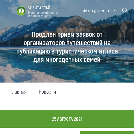
ВИЗИТ
АЛТАЙ
Автотуризм
ru
Туристический портал
Алтайского края
Продлен прием заявок от
Форум VISIT
Цветение
Медицинский
Алтайская
ALTAI
маральника
форум
зимовка
организаторов путешествий на
публикацию в туристическом атласе
Туры
для многодетных семей
Где побывать
Чем заняться
Где остановиться
Главная
Новости
Где поесть
Карта
25 АВГУСТА 2021
Новости