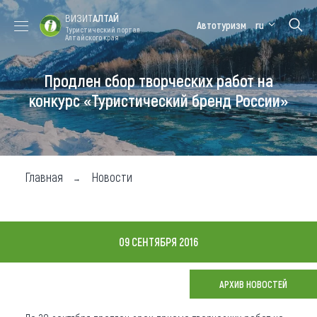
ВИЗИТ
АЛТАЙ
Автотуризм
ru
Туристический портал
Алтайского края
Продлен сбор творческих работ на
Форум VISIT
Цветение
Медицинский
Алтайская
ALTAI
маральника
форум
зимовка
конкурс «Туристический бренд России»
Туры
Где побывать
Главная
Новости
Чем заняться
Где остановиться
09 СЕНТЯБРЯ 2016
Где поесть
Карта
АРХИВ НОВОСТЕЙ
Новости