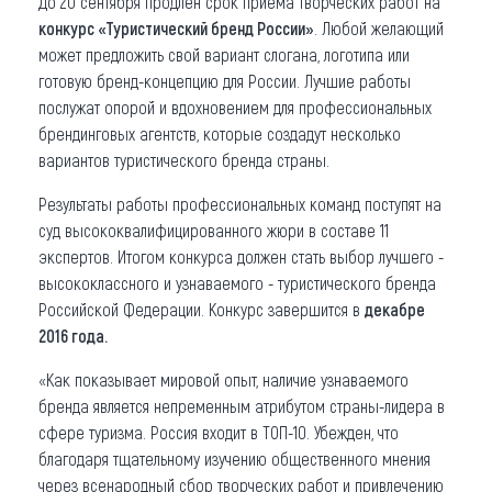
До 20 сентября продлен срок приема творческих работ на
конкурс «Туристический бренд России»
. Любой желающий
Что привезти (сувениры)
может предложить свой вариант слогана, логотипа или
готовую бренд-концепцию для России. Лучшие работы
О регионе
послужат опорой и вдохновением для профессиональных
Коллекция впечатлений
брендинговых агентств, которые создадут несколько
вариантов туристического бренда страны.
Другие рубрики
Результаты работы профессиональных команд поступят на
суд высококвалифицированного жюри в составе 11
экспертов. Итогом конкурса должен стать выбор лучшего -
высококлассного и узнаваемого - туристического бренда
Российской Федерации. Конкурс завершится в
декабре
2016 года.
«Как показывает мировой опыт, наличие узнаваемого
бренда является непременным атрибутом страны-лидера в
сфере туризма. Россия входит в ТОП-10. Убежден, что
благодаря тщательному изучению общественного мнения
через всенародный сбор творческих работ и привлечению