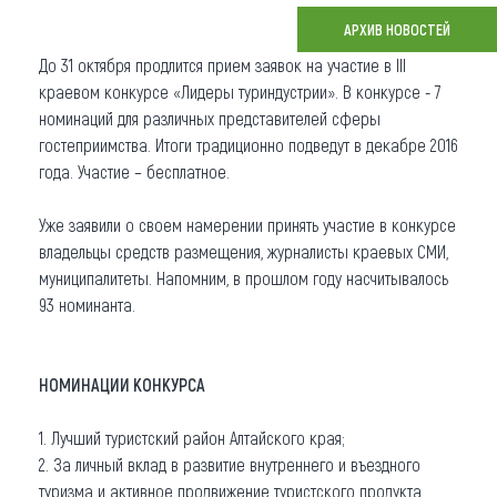
АРХИВ НОВОСТЕЙ
Что привезти (сувениры)
До 31 октября продлится прием заявок на участие в III
О регионе
краевом конкурсе «Лидеры туриндустрии». В конкурсе - 7
номинаций для различных представителей сферы
Коллекция впечатлений
гостеприимства. Итоги традиционно подведут в декабре 2016
года. Участие – бесплатное.
Другие рубрики
Уже заявили о своем намерении принять участие в конкурсе
владельцы средств размещения, журналисты краевых СМИ,
муниципалитеты. Напомним, в прошлом году насчитывалось
93 номинанта.
НОМИНАЦИИ КОНКУРСА
1. Лучший туристский район Алтайского края;
2. За личный вклад в развитие внутреннего и въездного
туризма и активное продвижение туристского продукта