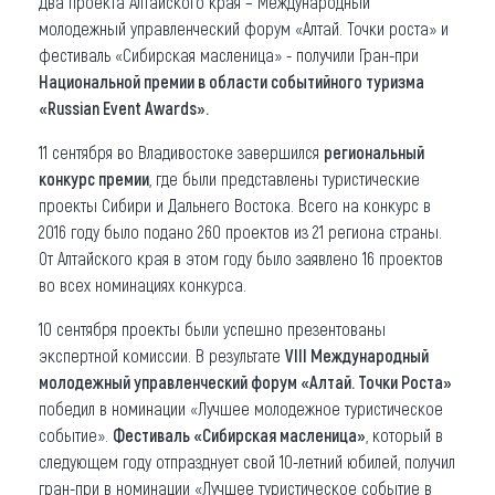
Два проекта Алтайского края – Международный
молодежный управленческий форум «Алтай. Точки роста» и
Что привезти (сувениры)
фестиваль «Сибирская масленица» - получили Гран-при
Национальной премии в области событийного туризма
О регионе
«Russian Event Awards».
Коллекция впечатлений
11 сентября во Владивостоке завершился
региональный
конкурс премии
, где были представлены туристические
Другие рубрики
проекты Сибири и Дальнего Востока. Всего на конкурс в
2016 году было подано 260 проектов из 21 региона страны.
От Алтайского края в этом году было заявлено 16 проектов
во всех номинациях конкурса.
10 сентября проекты были успешно презентованы
экспертной комиссии. В результате
VIII Международный
молодежный управленческий форум «Алтай. Точки Роста»
победил в номинации «Лучшее молодежное туристическое
событие».
Фестиваль «Сибирская масленица»
, который в
следующем году отпразднует свой 10-летний юбилей, получил
гран-при в номинации «Лучшее туристическое событие в