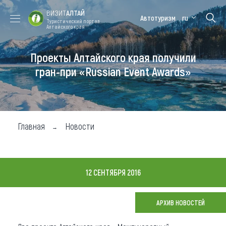
ВИЗИТ
АЛТАЙ
Автотуризм
ru
Туристический портал
Алтайского края
Проекты Алтайского края получили
Форум VISIT
Цветение
Медицинский
Алтайская
ALTAI
маральника
форум
зимовка
гран-при «Russian Event Awards»
Туры
Где побывать
Главная
Новости
Чем заняться
Где остановиться
12 СЕНТЯБРЯ 2016
Где поесть
Карта
АРХИВ НОВОСТЕЙ
Новости