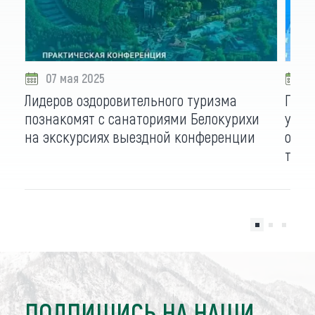
07 мая 2025
2
Лидеров оздоровительного туризма
Гран
познакомят с санаториями Белокурихи
учас
на экскурсиях выездной конференции
оздо
тури
ПОДПИШИСЬ НА НАШИ