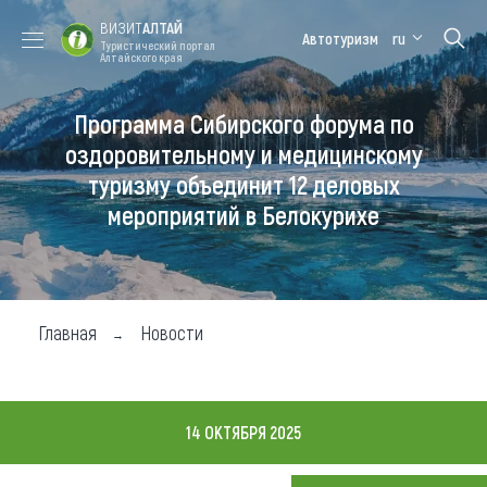
ВИЗИТ
АЛТАЙ
Автотуризм
ru
Туристический портал
Алтайского края
Программа Сибирского форума по
Форум VISIT
Цветение
Медицинский
Алтайская
ALTAI
маральника
форум
зимовка
оздоровительному и медицинскому
туризму объединит 12 деловых
Туры
мероприятий в Белокурихе
Где побывать
Чем заняться
Где остановиться
Главная
Новости
Где поесть
Карта
14 ОКТЯБРЯ 2025
Новости