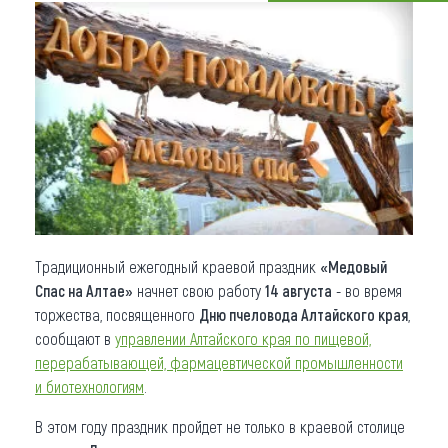
Что привезти (сувениры)
О регионе
Коллекция впечатлений
Другие рубрики
Традиционный ежегодный краевой праздник
«Медовый
Спас на Алтае»
начнет свою работу
14 августа
- во время
торжества, посвященного
Дню пчеловода Алтайского края
,
сообщают в
управлении Алтайского края по пищевой,
перерабатывающей, фармацевтической промышленности
и биотехнологиям
.
В этом году праздник пройдет не только в краевой столице