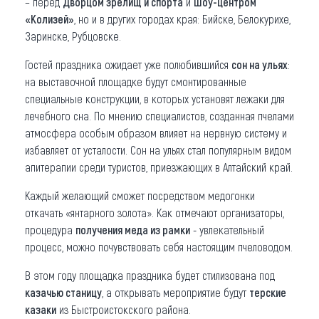
– перед
Дворцом зрелищ и спорта
и
шоу-центром
«Колизей»
, но и в других городах края: Бийске, Белокурихе,
Заринске, Рубцовске.
Гостей праздника ожидает уже полюбившийся
сон на ульях
:
на выставочной площадке будут смонтированные
специальные конструкции, в которых установят лежаки для
лечебного сна. По мнению специалистов, созданная пчелами
атмосфера особым образом влияет на нервную систему и
избавляет от усталости. Сон на ульях стал популярным видом
апитерапии среди туристов, приезжающих в Алтайский край.
Каждый желающий сможет посредством медогонки
откачать «янтарного золота». Как отмечают организаторы,
процедура
получения меда из рамки
- увлекательный
процесс, можно почувствовать себя настоящим пчеловодом.
В этом году площадка праздника будет стилизована под
казачью станицу
, а открывать мероприятие будут
терские
казаки
из Быстроистокского района.