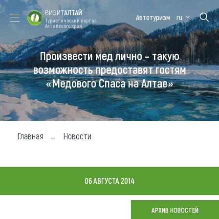
ВИЗИТ
АЛТАЙ
Автотуризм
ru
Туристический портал
Алтайского края
Произвести мед лично – такую
Форум VISIT
Цветение
Медицинский
Алтайская
ALTAI
маральника
форум
зимовка
возможность предоставят гостям
«Медового Спаса на Алтае»
Туры
Где побывать
Чем заняться
Главная
Новости
Где остановиться
Где поесть
06 АВГУСТА 2014
Карта
АРХИВ НОВОСТЕЙ
Новости