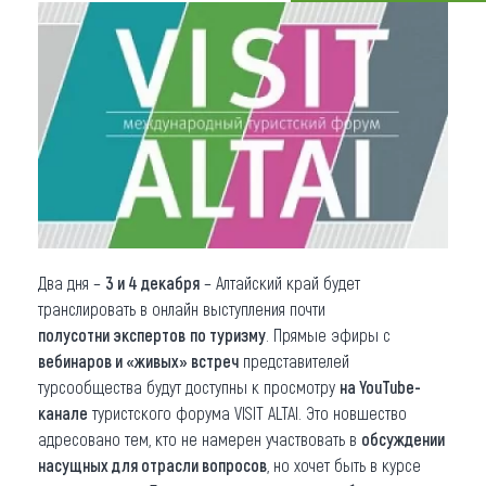
Что привезти (сувениры)
О регионе
Коллекция впечатлений
Другие рубрики
Два дня –
3 и 4 декабря
– Алтайский край будет
транслировать в онлайн выступления почти
полусотни
экспертов
по туризму
. Прямые эфиры с
вебинаров и «живых» встреч
представителей
турсообщества будут доступны к просмотру
на YouTube-
канале
туристского форума VISIT ALTAI. Это новшество
адресовано тем, кто не намерен участвовать в
обсуждении
насущных для отрасли вопросов
, но хочет быть в курсе