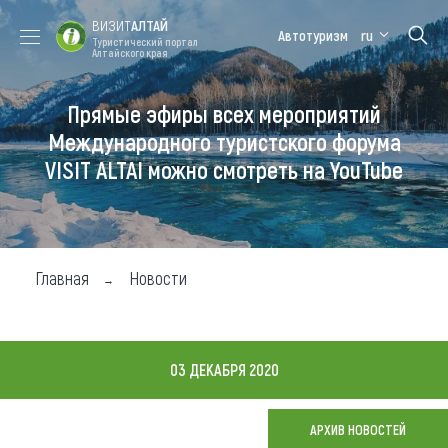
ВИЗИТ
АЛТАЙ
Автотуризм
ru
Туристический портал
Алтайского края
Прямые эфиры всех мероприятий
Форум VISIT
Цветение
Медицинский
Алтайская
ALTAI
маральника
форум
зимовка
Международного туристского форума
VISIT ALTAI можно смотреть на YouTube
Туры
Где побывать
Чем заняться
Главная
Новости
Где остановиться
Где поесть
03 ДЕКАБРЯ 2020
Карта
АРХИВ НОВОСТЕЙ
Новости