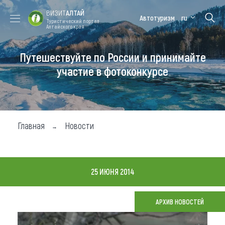
ВИЗИТ
АЛТАЙ
Автотуризм
ru
Туристический портал
Алтайского края
Путешествуйте по России и принимайте
Форум VISIT
Цветение
Медицинский
Алтайская
ALTAI
маральника
форум
зимовка
участие в фотоконкурсе
Туры
Где побывать
Главная
Новости
Чем заняться
Где остановиться
25 ИЮНЯ 2014
Где поесть
Карта
АРХИВ НОВОСТЕЙ
Новости