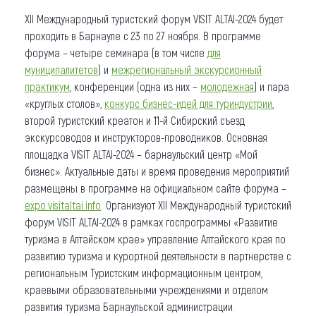
XII Международный туристский форум VISIT ALTAI-2024 будет
проходить в Барнауле с 23 по 27 ноября. В программе
форума – четыре семинара (в том числе
для
муниципалитетов
) и
межрегиональный экскурсионный
практикум
, конференции (одна из них –
молодежная
) и пара
«круглых столов»,
конкурс бизнес-идей для туриндустрии
,
второй туристский креатон и 11-й Сибирский съезд
экскурсоводов и инструкторов-проводников. Основная
площадка VISIT ALTAI-2024 – барнаульский центр «Мой
бизнес». Актуальные даты и время проведения мероприятий
размещены в программе на официальном сайте форума –
expo.visitaltai.info
. Организуют XII Международный туристский
форум VISIT ALTAI-2024 в рамках госпрограммы «Развитие
туризма в Алтайском крае» управление Алтайского края по
развитию туризма и курортной деятельности в партнерстве с
региональным Туристским информационным центром,
краевыми образовательными учреждениями и отделом
развития туризма Барнаульской администрации.