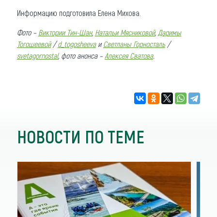
Информацию подготовила Елена Михова.
Фото –
Виктории Тин-Шан
,
Натальи Мясниковой
,
Даримы
Тогошеевой
/
d_togosheeva
и
Светланы Горносталь
/
svetagornostal
, фото анонса –
Алексея Сватова
.
НОВОСТИ ПО ТЕМЕ