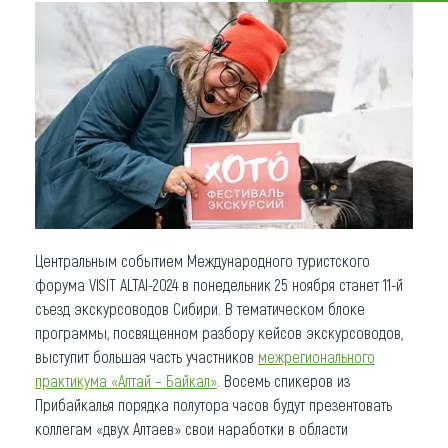
Что привезти (сувениры)
О регионе
Коллекция впечатлений
Другие рубрики
Центральным событием Международного туристского
форума VISIT ALTAI-2024 в понедельник 25 ноября станет 11-й
съезд экскурсоводов Сибири. В тематическом блоке
программы, посвященном разбору кейсов экскурсоводов,
выступит большая часть участников
межрегионального
практикума «Алтай – Байкал»
. Восемь спикеров из
Прибайкалья порядка полутора часов будут презентовать
коллегам «двух Алтаев» свои наработки в области