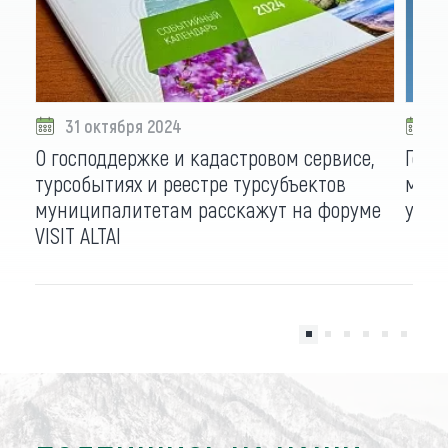
31 октября 2024
3
О господдержке и кадастровом сервисе,
Гово
турсобытиях и реестре турсубъектов
моло
муниципалитетам расскажут на форуме
унив
VISIT ALTAI