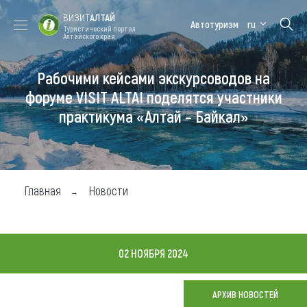
ВИЗИТ
АЛТАЙ
Автотуризм
ru
Туристический портал
Алтайского края
Рабочими кейсами экскурсоводов на
Форум VISIT
Цветение
Медицинский
Алтайская
ALTAI
маральника
форум
зимовка
форуме VISIT ALTAI поделятся участники
практикума «Алтай – Байкал»
Туры
Где побывать
Чем заняться
Главная
Новости
Где остановиться
Где поесть
02 НОЯБРЯ 2024
Карта
АРХИВ НОВОСТЕЙ
Новости