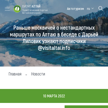
ВИЗИТ
АЛТАЙ
Автотуризм
ru
Туристический портал
Алтайского края
Раньше москвичей о нестандартных
Форум VISIT
Цветение
Медицинский
Алтайская
ALTAI
маральника
форум
зимовка
маршрутах по Алтаю в беседе с Дарьей
Липовик узнают подписчики
Туры
@visitaltai.info
Где побывать
Чем заняться
Где остановиться
Главная
Новости
Где поесть
Карта
10 МАРТА 2022
Новости