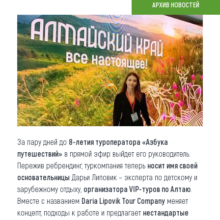
АРХИВ НОВОСТЕЙ
Что привезти (сувениры)
О регионе
Коллекция впечатлений
Другие рубрики
За пару дней до
8-летия туроператора «Азбука
путешествий»
в прямой эфир выйдет его руководитель.
Пережив ребрендинг, туркомпания теперь
носит имя своей
основательницы
Дарьи Липовик – эксперта по детскому и
зарубежному отдыху,
организатора VIP-туров по Алтаю
.
Вместе с названием
Daria Lipovik Tour Company
меняет
концепт, подходы к работе и предлагает
нестандартые