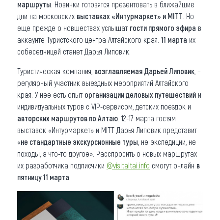
маршруты
. Новинки готовятся презентовать в ближайшие
дни на московских
выставках «Интурмаркет» и MITT
. Но
еще прежде о новшествах услышат
гости прямого эфира
в
аккаунте Туристского центра Алтайского края.
11 марта
их
собеседницей станет Дарья Липовик.
Туристическая компания,
возглавляемая Дарьей Липовик
, –
регулярный участник выездных мероприятий Алтайского
края. У нее есть опыт
организации деловых путешествий
и
индивидуальных туров с VIP-сервисом, детских поездок и
авторских маршрутов по Алтаю
. 12-17 марта гостям
выставок «Интурмаркет» и MITT Дарья Липовик представит
«
не стандартные экскурсионные туры
, не экспедиции, не
походы, а что-то другое». Расспросить о новых маршрутах
их разработчика подписчики
@visitaltai.info
смогут онлайн
в
пятницу 11 марта
.