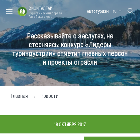
ВИЗИТ
АЛТАЙ
Автотуризм
ru
Туристический портал
Алтайского края
Рассказывайте о заслугах, не
Форум VISIT
Цветение
Медицинский
Алтайская
ALTAI
маральника
форум
зимовка
стесняясь: конкурс «Лидеры
туриндустрии» отметит главных персон
Туры
и проекты отрасли
Где побывать
Чем заняться
Где остановиться
Главная
Новости
Где поесть
Карта
19 ОКТЯБРЯ 2017
Новости