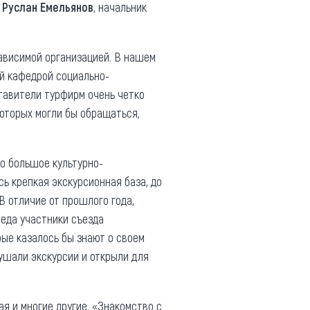
м
Руслан Емельянов
, начальник
ависимой организацией. В нашем
й кафедрой социально-
ставители турфирм очень четко
которых могли бы обращаться,
го большое культурно-
ь крепкая экскурсионная база, до
- В отличие от прошлого года,
беда участники съезда
орые казалось бы знают о своем
лушали экскурсии и открыли для
ая и многие другие. «Знакомство с