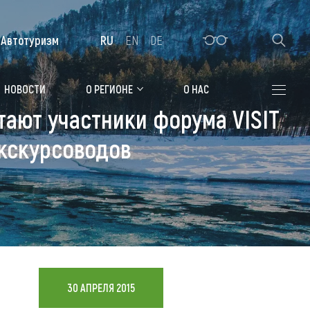
Автотуризм
RU
EN
DE
Алтайская зимовка
НОВОСТИ
О РЕГИОНЕ
О НАС
тают участники форума VISIT
Где остановиться
экскурсоводов
Санатории
Гостиницы, отели
Коттеджи, базы
Сельские усадьбы
Мотели, придорожные отели
30 АПРЕЛЯ 2015