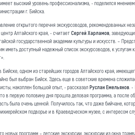
е имеет высокий уровень профессионализма, - поделился мнение
инистрации г. Бийска.
вление открытого перечня экскурсоводов, рекомендованных нез
 центр Алтайского края, - считает
Сергей Харламов
, заведующи
лтайской государственной академии культуры и искусств. – Пред
им иметь доступный надежный список экскурсоводов, к услугам 
».
в Бийске, одном из старейших городов Алтайского края, имеюще
айно был выбран Бийск. Здесь еще в советские времена сложилас
исты, накоплен большой опыт, - рассказал
Руслан Емельянов
. 
что в первую половину дня прошла деловая программа, а после о
часть была очень ценной. Получилось так, что даже бийчане, кот
Арихиерейском подворье и в Краеведческом музее, с интересом с
о новых программ – детские экскурсии, экскурсии из окна трамв