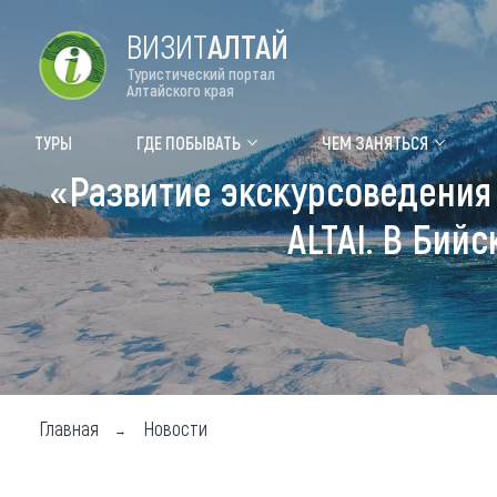
ВИЗИТ
АЛТАЙ
Туристический портал
Алтайского края
Форум VISIT ALTAI
Цвет
ТУРЫ
ГДЕ ПОБЫВАТЬ
ЧЕМ ЗАНЯТЬСЯ
«Развитие экскурсоведения 
Туры
Где
ALTAI. В Бий
Объек
Объек
Объек
Топ т
Для м
Главная
Новости