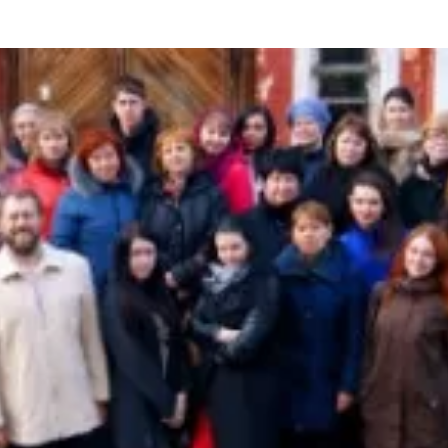
та
О регионе
ости
Общая информация
Как добраться
привезти (сувениры)
Люди, прославившие Ал
Карты и буклеты