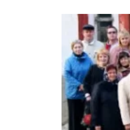
Где поесть
Кар
Нов
Рестораны
Кафе
Что 
Придорожные кафе
Другие рубрики
О нас
Реестр туроператоров
Алтайского края
Реестр туристических
агентств Алтайского края