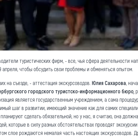
водители туристических фирм, - все, чья сфера деятельности на
9 апреля, чтобы обсудить свои проблемы и обменяться опытом.
их на съезде, - аттестация экскурсоводов.
Юлия Сахарова
, нач
ербургского городского туристско-информационного бюро,
р
изация является государственным учреждением, а сама процедур
имый шаг в развитии, имеющий значение как для самих специалис
ланируют сделать обязательной, но у нас, я считаю, она должн
дей, которые в силу разных обстоятельствах проводят экскурсии
этом слое рождаются немалая часть настоящих экскурсоводов. Др