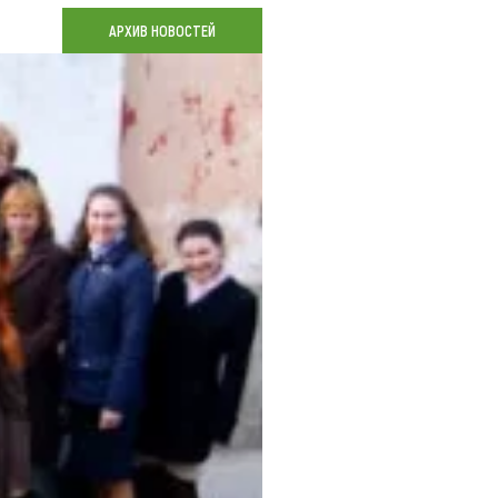
Коллекция впечатлений
АРХИВ НОВОСТЕЙ
Блог путешественника
Видеогалерея
тай
Фотогалерея