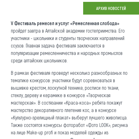
АРХИВ НОВОСТЕЙ
Что привезти (сувениры)
V Фестиваль ремесел и услуг «Ремесленная слобода»
О регионе
пройдет завтра в Алтайской академии гостеприимства. Его
Коллекция впечатлений
участники - школьники и студенты творческих направлений
ссузов. Главная задача фестиваля заключается в
Другие рубрики
популяризации ремесленничества и народных промыслов
среди алтайских школьников.
В рамках фестиваля проведут несколько разнообразных по
тематике конкурсов: участники будут соревноваться в
вышивке крестом, лоскутной технике, росписи по ткани,
стеклу, дереву и керамике в конкурсе «Творческая
мастерская». В состязании «Краса-коса» ребята покажут
мастерство декоративного плетения кос, а в конкурсе
«Культурно-зрелищный плакат» выберут лучшего живописца.
Также состоятся конкурсы фоторабот «Фото LOOK», рисунка
на лице Make-up profi и показ моделей одежды из