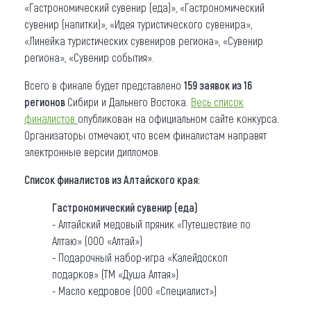
«Гастрономический сувенир (еда)», «Гастрономический
сувенир (напитки)», «Идея туристического сувенира»,
«Линейка туристических сувениров региона», «Сувенир
региона», «Сувенир события».
Всего в финале будет представлено
159 заявок из 16
регионов
Сибири и Дальнего Востока.
Весь с
писок
финалистов
опубликован на официальном сайте конкурса.
Организаторы отмечают, что всем финалистам направят
электронные версии дипломов.
Список финалистов из Алтайского края:
Гастрономический сувенир (еда)
- Алтайский медовый пряник «Путешествие по
Алтаю» (ООО «Алтай»)
- Подарочный набор-игра «Калейдоскоп
подарков» (ТМ «Душа Алтая»)
- Масло кедровое (ООО «Специалист»)