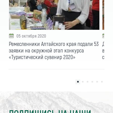
05 октября 2020
2
Ремесленники Алтайского края подали 53
До 2
заявки на окружной этап конкурса
всер
«Туристический сувенир 2020»
суве