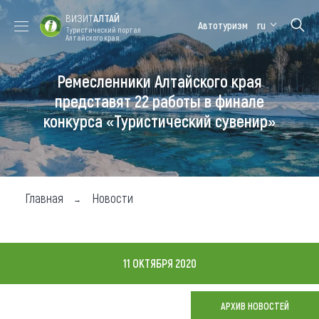
ВИЗИТ
АЛТАЙ
Автотуризм
ru
Туристический портал
Алтайского края
Ремесленники Алтайского края
Форум VISIT
Цветение
Медицинский
Алтайская
ALTAI
маральника
форум
зимовка
представят 22 работы в финале
конкурса «Туристический сувенир»
Туры
Где побывать
Чем заняться
Главная
Новости
Где остановиться
Где поесть
11 ОКТЯБРЯ 2020
Карта
АРХИВ НОВОСТЕЙ
Новости