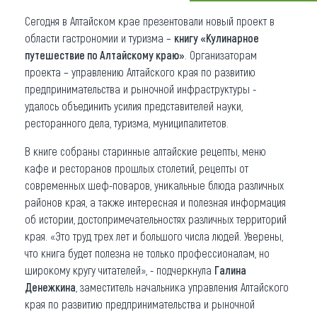
Сегодня в Алтайском крае презентовали новый проект в
Что привезти (сувениры)
области гастрономии и туризма –
книгу «Кулинарное
О регионе
путешествие по Алтайскому краю»
. Организаторам
проекта – управлению Алтайского края по развитию
Коллекция впечатлений
предпринимательства и рыночной инфраструктуры -
удалось объединить усилия представителей науки,
Другие рубрики
ресторанного дела, туризма, муниципалитетов.
В книге собраны старинные алтайские рецепты, меню
кафе и ресторанов прошлых столетий, рецепты от
современных шеф-поваров, уникальные блюда различных
районов края, а также интересная и полезная информация
об истории, достопримечательностях различных территорий
края. «Это труд трех лет и большого числа людей. Уверены,
что книга будет полезна не только профессионалам, но
широкому кругу читателей», - подчеркнула
Галина
Денежкина
, заместитель начальника управления Алтайского
края по развитию предпринимательства и рыночной