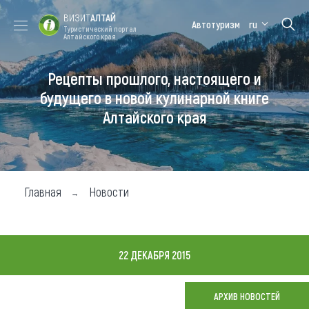
ВИЗИТ
АЛТАЙ
Автотуризм
ru
Туристический портал
Алтайского края
Рецепты прошлого, настоящего и
Форум VISIT
Цветение
Медицинский
Алтайская
ALTAI
маральника
форум
зимовка
будущего в новой кулинарной книге
Алтайского края
Туры
Где побывать
Чем заняться
Главная
Новости
Где остановиться
Где поесть
22 ДЕКАБРЯ 2015
Карта
АРХИВ НОВОСТЕЙ
Новости