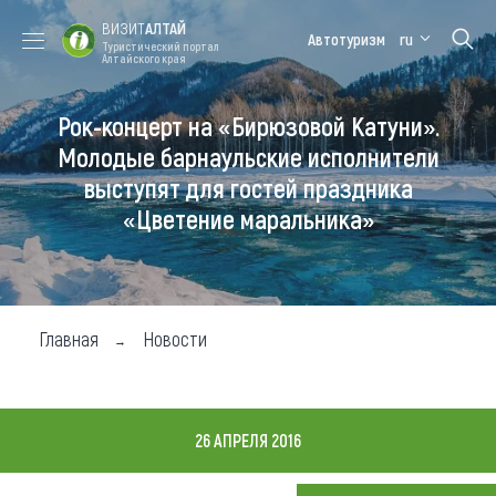
ВИЗИТ
АЛТАЙ
Автотуризм
ru
Туристический портал
Алтайского края
Рок-концерт на «Бирюзовой Катуни».
Форум VISIT
Цветение
Медицинский
Алтайская
ALTAI
маральника
форум
зимовка
Молодые барнаульские исполнители
выступят для гостей праздника
Туры
«Цветение маральника»
Где побывать
Чем заняться
Где остановиться
Главная
Новости
Где поесть
Карта
26 АПРЕЛЯ 2016
Новости