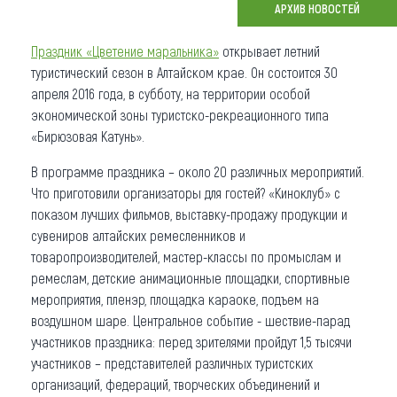
АРХИВ НОВОСТЕЙ
Что привезти (сувениры)
Праздник «Цветение маральника»
открывает летний
О регионе
туристический сезон в Алтайском крае. Он состоится 30
апреля 2016 года, в субботу, на территории особой
Коллекция впечатлений
экономической зоны туристско-рекреационного типа
«Бирюзовая Катунь».
Другие рубрики
В программе праздника – около 20 различных мероприятий.
Что приготовили организаторы для гостей? «Киноклуб» с
показом лучших фильмов, выставку-продажу продукции и
сувениров алтайских ремесленников и
товаропроизводителей, мастер-классы по промыслам и
ремеслам, детские анимационные площадки, спортивные
мероприятия, пленэр, площадка караоке, подъем на
воздушном шаре. Центральное событие - шествие-парад
участников праздника: перед зрителями пройдут 1,5 тысячи
участников – представителей различных туристских
организаций, федераций, творческих объединений и