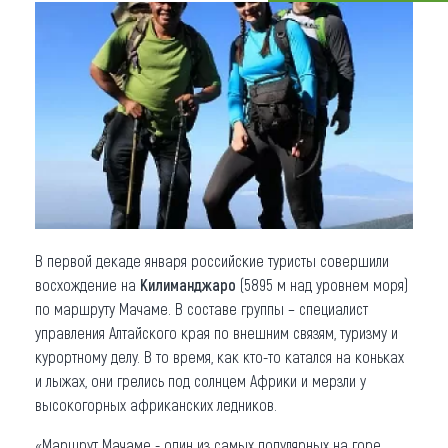
Что привезти (сувениры)
О регионе
Коллекция впечатлений
Другие рубрики
В первой декаде января российские туристы совершили
восхождение на
Килиманджаро
(5895 м над уровнем моря)
по маршруту Мачаме. В составе группы – специалист
управления Алтайского края по внешним связям, туризму и
курортному делу. В то время, как кто-то катался на коньках
и лыжах, они грелись под солнцем Африки и мерзли у
высокогорных африканских ледников.
«Маршрут Мачаме - один из самых популярных на горе