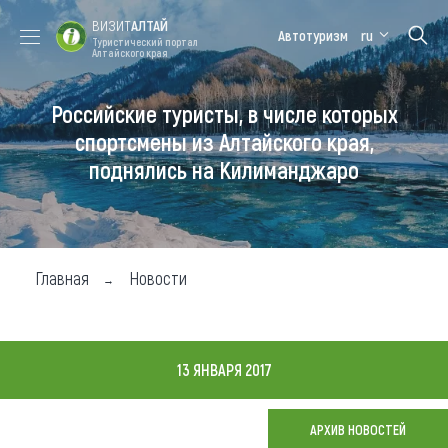
ВИЗИТ
АЛТАЙ
Автотуризм
ru
Туристический портал
Алтайского края
Российские туристы, в числе которых
Форум VISIT
Цветение
Медицинский
Алтайская
ALTAI
маральника
форум
зимовка
спортсмены из Алтайского края,
поднялись на Килиманджаро
Туры
Где побывать
Чем заняться
Главная
Новости
Где остановиться
Где поесть
13 ЯНВАРЯ 2017
Карта
АРХИВ НОВОСТЕЙ
Новости