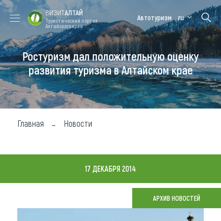
ВИЗИТ
АЛТАЙ
Автотуризм
ru
Туристический портал
Алтайского края
Ростуризм дал положительную оценку
Форум VISIT
Цветение
Медицинский
Алтайская
ALTAI
маральника
форум
зимовка
развития туризма в Алтайском крае
Туры
Где побывать
Главная
Новости
Чем заняться
Где остановиться
17 ДЕКАБРЯ 2014
Где поесть
Карта
АРХИВ НОВОСТЕЙ
Новости